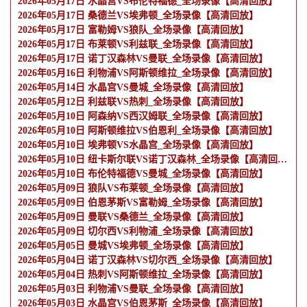
2026年05月17日 水晶宫VS布伦特福德_全场录像【高清回放】
2026年05月17日 桑德兰VS埃弗顿_全场录像【高清回放】
2026年05月17日 富勒姆VS狼队_全场录像【高清回放】
2026年05月17日 布莱顿VS利兹联_全场录像【高清回放】
2026年05月17日 诺丁汉森林VS曼联_全场录像【高清回放】
2026年05月16日 利物浦VS阿斯顿维拉_全场录像【高清回放】
2026年05月14日 水晶宫VS曼城_全场录像【高清回放】
2026年05月12日 利兹联VS热刺_全场录像【高清回放】
2026年05月10日 阿森纳VS西汉姆联_全场录像【高清回放】
2026年05月10日 阿斯顿维拉VS伯恩利_全场录像【高清回放】
2026年05月10日 埃弗顿VS水晶宫_全场录像【高清回放】
2026年05月10日 纽卡斯尔联VS诺丁汉森林_全场录像【高清回放】
2026年05月10日 布伦特福德VS曼城_全场录像【高清回放】
2026年05月09日 狼队VS布莱顿_全场录像【高清回放】
2026年05月09日 伯恩茅斯VS富勒姆_全场录像【高清回放】
2026年05月09日 曼联VS桑德兰_全场录像【高清回放】
2026年05月09日 切尔西VS利物浦_全场录像【高清回放】
2026年05月05日 曼城VS埃弗顿_全场录像【高清回放】
2026年05月04日 诺丁汉森林VS切尔西_全场录像【高清回放】
2026年05月04日 热刺VS阿斯顿维拉_全场录像【高清回放】
2026年05月03日 利物浦VS曼联_全场录像【高清回放】
2026年05月03日 水晶宫VS伯恩茅斯_全场录像【高清回放】