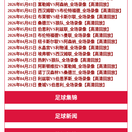
2026年05月03日 富勒姆VS阿森纳_全场录像【高清回放】
2026年05月02日 西汉姆联VS布伦特福德_全场录像【高清回放】
2026年05月02日 布莱顿VS纽卡斯尔联_全场录像【高清回放】
2026年05月02日 桑德兰VS狼队_全场录像【高清回放】
2026年05月02日 伯恩利VS利兹联_全场录像【高清回放】
2026年04月28日 布伦特福德VS曼联_全场录像【高清回放】
2026年04月26日 纽卡斯尔联VS阿森纳_全场录像【高清回放】
2026年04月25日 水晶宫VS利物浦_全场录像【高清回放】
2026年04月25日 埃弗顿VS西汉姆联_全场录像【高清回放】
2026年04月25日 热刺VS狼队_全场录像【高清回放】
2026年04月25日 阿斯顿维拉VS富勒姆_全场录像【高清回放】
2026年04月25日 诺丁汉森林VS桑德兰_全场录像【高清回放】
2026年04月23日 利兹联VS伯恩茅斯_全场录像【高清回放】
2026年04月23日 曼城VS伯恩利_全场录像【高清回放】
足球集锦
足球新闻