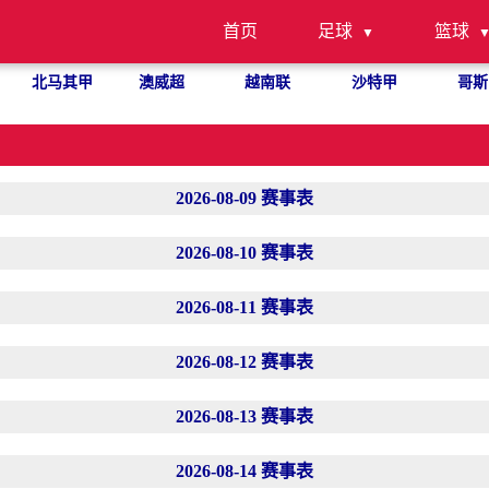
首页
足球
篮球
北马其甲
澳威超
越南联
沙特甲
哥斯
2026-08-09 赛事表
2026-08-10 赛事表
2026-08-11 赛事表
2026-08-12 赛事表
2026-08-13 赛事表
2026-08-14 赛事表