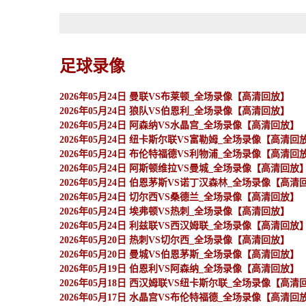
足球录像
2026年05月24日 曼联VS布莱顿_全场录像【高清回放】
2026年05月24日 狼队VS伯恩利_全场录像【高清回放】
2026年05月24日 阿森纳VS水晶宫_全场录像【高清回放】
2026年05月24日 纽卡斯尔联VS富勒姆_全场录像【高清回
2026年05月24日 布伦特福德VS利物浦_全场录像【高清回
2026年05月24日 阿斯顿维拉VS曼城_全场录像【高清回放
2026年05月24日 伯恩茅斯VS诺丁汉森林_全场录像【高清
2026年05月24日 切尔西VS桑德兰_全场录像【高清回放】
2026年05月24日 埃弗顿VS热刺_全场录像【高清回放】
2026年05月24日 利兹联VS西汉姆联_全场录像【高清回放
2026年05月20日 热刺VS切尔西_全场录像【高清回放】
2026年05月20日 曼城VS伯恩茅斯_全场录像【高清回放】
2026年05月19日 伯恩利VS阿森纳_全场录像【高清回放】
2026年05月18日 西汉姆联VS纽卡斯尔联_全场录像【高清
2026年05月17日 水晶宫VS布伦特福德_全场录像【高清回