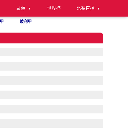
录像
世界杯
比赛直播
甲
玻利甲