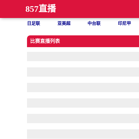
857直播
日足联
亚美超
中台联
印尼甲
比赛直播列表