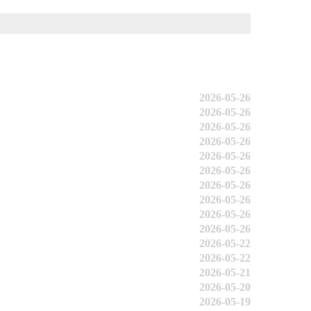
2026-05-26
2026-05-26
2026-05-26
2026-05-26
2026-05-26
2026-05-26
2026-05-26
2026-05-26
2026-05-26
2026-05-26
2026-05-22
2026-05-22
2026-05-21
2026-05-20
2026-05-19