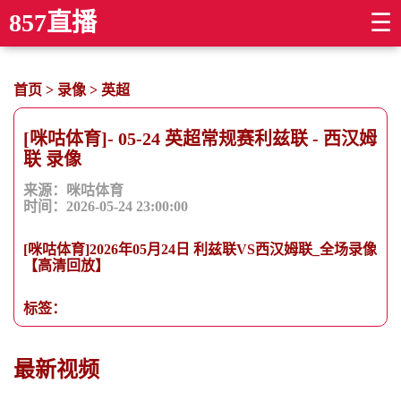
857直播
☰
首页
>
录像
>
英超
[咪咕体育]- 05-24 英超常规赛利兹联 - 西汉姆
联 录像
来源：
咪咕体育
时间：2026-05-24 23:00:00
[咪咕体育]2026年05月24日 利兹联VS西汉姆联_全场录像
【高清回放】
标签：
最新视频