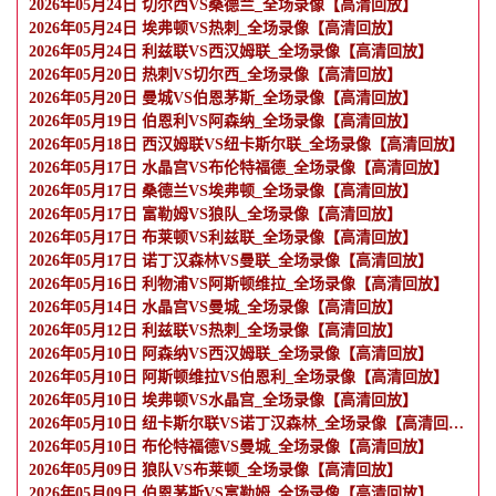
2026年05月24日 切尔西VS桑德兰_全场录像【高清回放】
2026年05月24日 埃弗顿VS热刺_全场录像【高清回放】
2026年05月24日 利兹联VS西汉姆联_全场录像【高清回放】
2026年05月20日 热刺VS切尔西_全场录像【高清回放】
2026年05月20日 曼城VS伯恩茅斯_全场录像【高清回放】
2026年05月19日 伯恩利VS阿森纳_全场录像【高清回放】
2026年05月18日 西汉姆联VS纽卡斯尔联_全场录像【高清回放】
2026年05月17日 水晶宫VS布伦特福德_全场录像【高清回放】
2026年05月17日 桑德兰VS埃弗顿_全场录像【高清回放】
2026年05月17日 富勒姆VS狼队_全场录像【高清回放】
2026年05月17日 布莱顿VS利兹联_全场录像【高清回放】
2026年05月17日 诺丁汉森林VS曼联_全场录像【高清回放】
2026年05月16日 利物浦VS阿斯顿维拉_全场录像【高清回放】
2026年05月14日 水晶宫VS曼城_全场录像【高清回放】
2026年05月12日 利兹联VS热刺_全场录像【高清回放】
2026年05月10日 阿森纳VS西汉姆联_全场录像【高清回放】
2026年05月10日 阿斯顿维拉VS伯恩利_全场录像【高清回放】
2026年05月10日 埃弗顿VS水晶宫_全场录像【高清回放】
2026年05月10日 纽卡斯尔联VS诺丁汉森林_全场录像【高清回放】
2026年05月10日 布伦特福德VS曼城_全场录像【高清回放】
2026年05月09日 狼队VS布莱顿_全场录像【高清回放】
2026年05月09日 伯恩茅斯VS富勒姆_全场录像【高清回放】