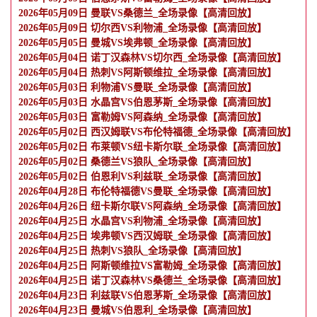
2026年05月09日 曼联VS桑德兰_全场录像【高清回放】
2026年05月09日 切尔西VS利物浦_全场录像【高清回放】
2026年05月05日 曼城VS埃弗顿_全场录像【高清回放】
2026年05月04日 诺丁汉森林VS切尔西_全场录像【高清回放】
2026年05月04日 热刺VS阿斯顿维拉_全场录像【高清回放】
2026年05月03日 利物浦VS曼联_全场录像【高清回放】
2026年05月03日 水晶宫VS伯恩茅斯_全场录像【高清回放】
2026年05月03日 富勒姆VS阿森纳_全场录像【高清回放】
2026年05月02日 西汉姆联VS布伦特福德_全场录像【高清回放】
2026年05月02日 布莱顿VS纽卡斯尔联_全场录像【高清回放】
2026年05月02日 桑德兰VS狼队_全场录像【高清回放】
2026年05月02日 伯恩利VS利兹联_全场录像【高清回放】
2026年04月28日 布伦特福德VS曼联_全场录像【高清回放】
2026年04月26日 纽卡斯尔联VS阿森纳_全场录像【高清回放】
2026年04月25日 水晶宫VS利物浦_全场录像【高清回放】
2026年04月25日 埃弗顿VS西汉姆联_全场录像【高清回放】
2026年04月25日 热刺VS狼队_全场录像【高清回放】
2026年04月25日 阿斯顿维拉VS富勒姆_全场录像【高清回放】
2026年04月25日 诺丁汉森林VS桑德兰_全场录像【高清回放】
2026年04月23日 利兹联VS伯恩茅斯_全场录像【高清回放】
2026年04月23日 曼城VS伯恩利_全场录像【高清回放】