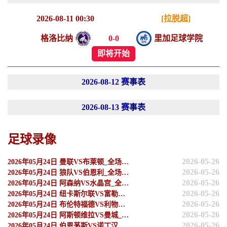
2026-08-11 00:30
[拉脱超]
格洛比纳
0
-
0
里加足球学院
即将开始
2026-08-12 赛事表
2026-08-13 赛事表
足球录像
2026-05-26
2026年05月24日 曼联VS布莱顿_全场录像【高清回放】
2026-05-26
2026年05月24日 狼队VS伯恩利_全场录像【高清回放】
2026-05-26
2026年05月24日 阿森纳VS水晶宫_全场录像【高清回放】
2026-05-26
2026年05月24日 纽卡斯尔联VS富勒姆_全场录像【高清回放】
2026-05-26
2026年05月24日 布伦特福德VS利物浦_全场录像【高清回放】
2026-05-26
2026年05月24日 阿斯顿维拉VS曼城_全场录像【高清回放】
2026-05-26
2026年05月24日 伯恩茅斯VS诺丁汉森林_全场录像【高清回放】