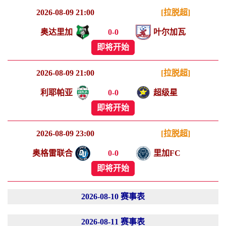
2026-08-09 21:00
[拉脱超]
奥达里加
0
-
0
叶尔加瓦
即将开始
2026-08-09 21:00
[拉脱超]
利耶帕亚
0
-
0
超级星
即将开始
2026-08-09 23:00
[拉脱超]
奥格雷联合
0
-
0
里加FC
即将开始
2026-08-10 赛事表
2026-08-11 赛事表