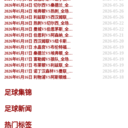
2026-05-26
2026年05月24日 切尔西VS桑德兰_全场录像【高清回放】
2026-05-26
2026年05月24日 埃弗顿VS热刺_全场录像【高清回放】
2026-05-26
2026年05月24日 利兹联VS西汉姆联_全场录像【高清回放】
2026-05-22
2026年05月20日 热刺VS切尔西_全场录像【高清回放】
2026-05-22
2026年05月20日 曼城VS伯恩茅斯_全场录像【高清回放】
2026-05-21
2026年05月19日 伯恩利VS阿森纳_全场录像【高清回放】
2026-05-20
2026年05月18日 西汉姆联VS纽卡斯尔联_全场录像【高清回放】
2026-05-19
2026年05月17日 水晶宫VS布伦特福德_全场录像【高清回放】
2026-05-19
2026年05月17日 桑德兰VS埃弗顿_全场录像【高清回放】
2026-05-19
2026年05月17日 富勒姆VS狼队_全场录像【高清回放】
2026-05-19
2026年05月17日 布莱顿VS利兹联_全场录像【高清回放】
2026-05-19
2026年05月17日 诺丁汉森林VS曼联_全场录像【高清回放】
2026-05-18
2026年05月16日 利物浦VS阿斯顿维拉_全场录像【高清回放】
足球集锦
足球新闻
热门标签