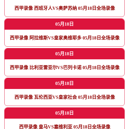
西甲录像 西班牙人VS奥萨苏纳 05月18日全场录像
05月18日
西甲录像 阿拉维斯VS皇家奥维耶多 05月18日全场录像
05月18日
西甲录像 比利亚雷亚尔VS巴列卡诺 05月18日全场录像
05月18日
西甲录像 瓦伦西亚VS皇家社会 05月18日全场录像
05月18日
西甲录像 皇马VS塞维利亚 05月18日全场录像