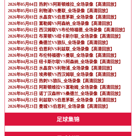
2026年05月04日 热刺VS阿斯顿维拉_全场录像【高清回放】
2026年05月03日 利物浦VS曼联_全场录像【高清回放】
2026年05月03日 水晶宫VS伯恩茅斯_全场录像【高清回放】
2026年05月03日 富勒姆VS阿森纳_全场录像【高清回放】
2026年05月02日 西汉姆联VS布伦特福德_全场录像【高清回放】
2026年05月02日 布莱顿VS纽卡斯尔联_全场录像【高清回放】
2026年05月02日 桑德兰VS狼队_全场录像【高清回放】
2026年05月02日 伯恩利VS利兹联_全场录像【高清回放】
2026年04月28日 布伦特福德VS曼联_全场录像【高清回放】
2026年04月26日 纽卡斯尔联VS阿森纳_全场录像【高清回放】
2026年04月25日 水晶宫VS利物浦_全场录像【高清回放】
2026年04月25日 埃弗顿VS西汉姆联_全场录像【高清回放】
2026年04月25日 热刺VS狼队_全场录像【高清回放】
2026年04月25日 阿斯顿维拉VS富勒姆_全场录像【高清回放】
2026年04月25日 诺丁汉森林VS桑德兰_全场录像【高清回放】
2026年04月23日 利兹联VS伯恩茅斯_全场录像【高清回放】
2026年04月23日 曼城VS伯恩利_全场录像【高清回放】
足球集锦