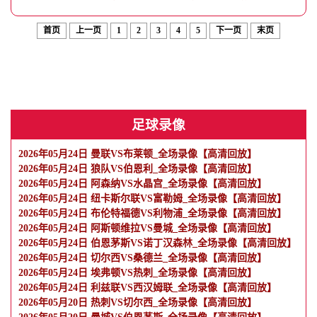
首页
上一页
1
2
3
4
5
下一页
末页
足球录像
2026年05月24日 曼联VS布莱顿_全场录像【高清回放】
2026年05月24日 狼队VS伯恩利_全场录像【高清回放】
2026年05月24日 阿森纳VS水晶宫_全场录像【高清回放】
2026年05月24日 纽卡斯尔联VS富勒姆_全场录像【高清回放】
2026年05月24日 布伦特福德VS利物浦_全场录像【高清回放】
2026年05月24日 阿斯顿维拉VS曼城_全场录像【高清回放】
2026年05月24日 伯恩茅斯VS诺丁汉森林_全场录像【高清回放】
2026年05月24日 切尔西VS桑德兰_全场录像【高清回放】
2026年05月24日 埃弗顿VS热刺_全场录像【高清回放】
2026年05月24日 利兹联VS西汉姆联_全场录像【高清回放】
2026年05月20日 热刺VS切尔西_全场录像【高清回放】