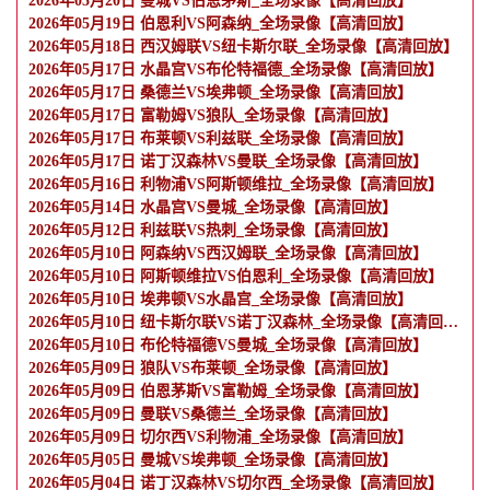
2026年05月20日 曼城VS伯恩茅斯_全场录像【高清回放】
2026年05月19日 伯恩利VS阿森纳_全场录像【高清回放】
2026年05月18日 西汉姆联VS纽卡斯尔联_全场录像【高清回放】
2026年05月17日 水晶宫VS布伦特福德_全场录像【高清回放】
2026年05月17日 桑德兰VS埃弗顿_全场录像【高清回放】
2026年05月17日 富勒姆VS狼队_全场录像【高清回放】
2026年05月17日 布莱顿VS利兹联_全场录像【高清回放】
2026年05月17日 诺丁汉森林VS曼联_全场录像【高清回放】
2026年05月16日 利物浦VS阿斯顿维拉_全场录像【高清回放】
2026年05月14日 水晶宫VS曼城_全场录像【高清回放】
2026年05月12日 利兹联VS热刺_全场录像【高清回放】
2026年05月10日 阿森纳VS西汉姆联_全场录像【高清回放】
2026年05月10日 阿斯顿维拉VS伯恩利_全场录像【高清回放】
2026年05月10日 埃弗顿VS水晶宫_全场录像【高清回放】
2026年05月10日 纽卡斯尔联VS诺丁汉森林_全场录像【高清回放】
2026年05月10日 布伦特福德VS曼城_全场录像【高清回放】
2026年05月09日 狼队VS布莱顿_全场录像【高清回放】
2026年05月09日 伯恩茅斯VS富勒姆_全场录像【高清回放】
2026年05月09日 曼联VS桑德兰_全场录像【高清回放】
2026年05月09日 切尔西VS利物浦_全场录像【高清回放】
2026年05月05日 曼城VS埃弗顿_全场录像【高清回放】
2026年05月04日 诺丁汉森林VS切尔西_全场录像【高清回放】