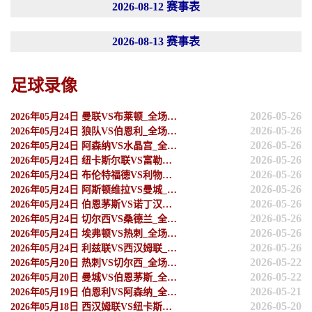
2026-08-12 赛事表
2026-08-13 赛事表
足球录像
2026-05-26
2026年05月24日 曼联VS布莱顿_全场录像【高清回放】
2026-05-26
2026年05月24日 狼队VS伯恩利_全场录像【高清回放】
2026-05-26
2026年05月24日 阿森纳VS水晶宫_全场录像【高清回放】
2026-05-26
2026年05月24日 纽卡斯尔联VS富勒姆_全场录像【高清回放】
2026-05-26
2026年05月24日 布伦特福德VS利物浦_全场录像【高清回放】
2026-05-26
2026年05月24日 阿斯顿维拉VS曼城_全场录像【高清回放】
2026-05-26
2026年05月24日 伯恩茅斯VS诺丁汉森林_全场录像【高清回放】
2026-05-26
2026年05月24日 切尔西VS桑德兰_全场录像【高清回放】
2026-05-26
2026年05月24日 埃弗顿VS热刺_全场录像【高清回放】
2026-05-26
2026年05月24日 利兹联VS西汉姆联_全场录像【高清回放】
2026-05-22
2026年05月20日 热刺VS切尔西_全场录像【高清回放】
2026-05-22
2026年05月20日 曼城VS伯恩茅斯_全场录像【高清回放】
2026-05-21
2026年05月19日 伯恩利VS阿森纳_全场录像【高清回放】
2026-05-20
2026年05月18日 西汉姆联VS纽卡斯尔联_全场录像【高清回放】