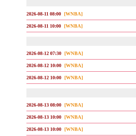
2026-08-11 08:00
[WNBA]
2026-08-11 10:00
[WNBA]
2026-08-12 07:30
[WNBA]
2026-08-12 10:00
[WNBA]
2026-08-12 10:00
[WNBA]
2026-08-13 08:00
[WNBA]
2026-08-13 10:00
[WNBA]
2026-08-13 10:00
[WNBA]