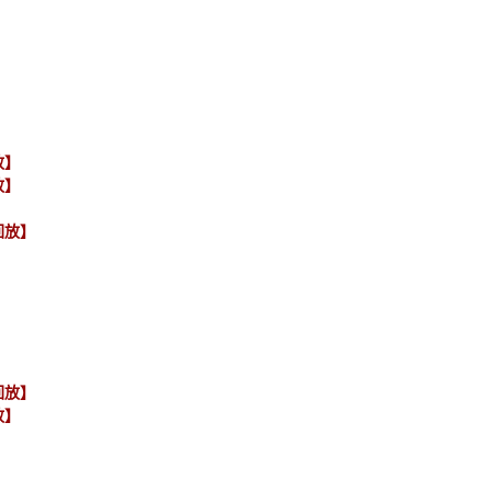
放】
放】
】
回放】
】
回放】
放】