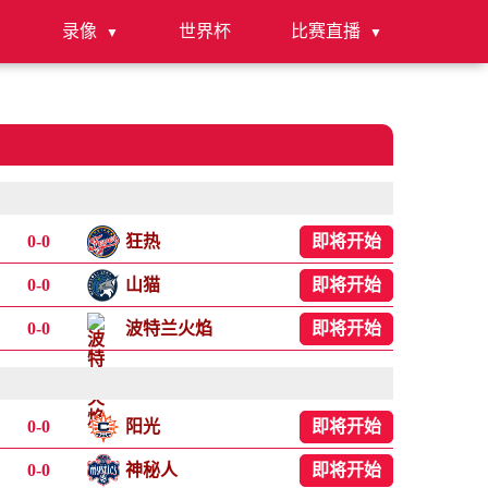
录像
世界杯
比赛直播
0
-
0
狂热
即将开始
0
-
0
山猫
即将开始
0
-
0
波特兰火焰
即将开始
0
-
0
阳光
即将开始
0
-
0
神秘人
即将开始