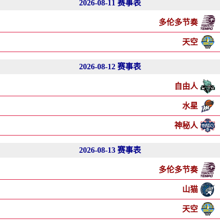
2026-08-11 赛事表
多伦多节奏
天空
2026-08-12 赛事表
自由人
水星
神秘人
2026-08-13 赛事表
多伦多节奏
山猫
天空