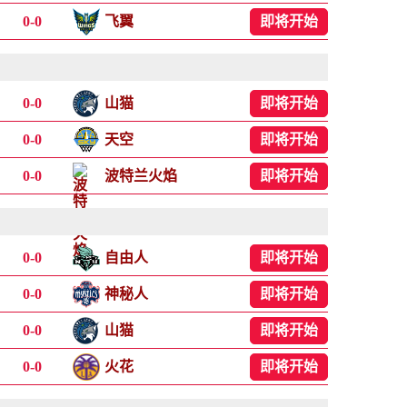
0
-
0
飞翼
即将开始
0
-
0
山猫
即将开始
0
-
0
天空
即将开始
0
-
0
波特兰火焰
即将开始
0
-
0
自由人
即将开始
0
-
0
神秘人
即将开始
0
-
0
山猫
即将开始
0
-
0
火花
即将开始