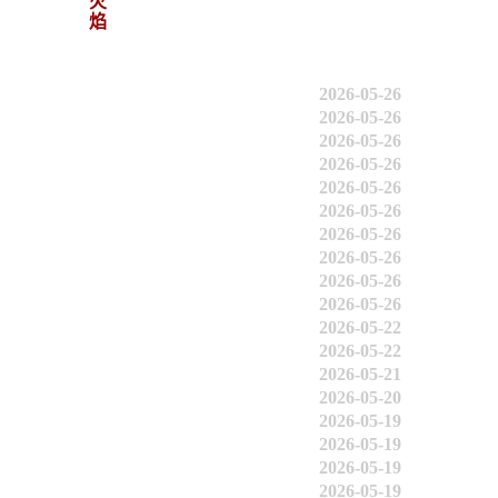
2026-05-26
2026-05-26
2026-05-26
2026-05-26
2026-05-26
2026-05-26
2026-05-26
2026-05-26
2026-05-26
2026-05-26
2026-05-22
2026-05-22
2026-05-21
2026-05-20
2026-05-19
2026-05-19
2026-05-19
2026-05-19