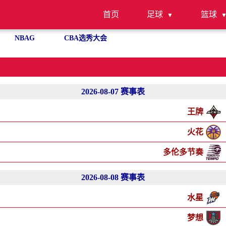
首页
足球
篮球
NBAG
CBA选秀大会
2026-08-07 赛事表
王牌
火花
多伦多节奏
2026-08-08 赛事表
水星
梦想