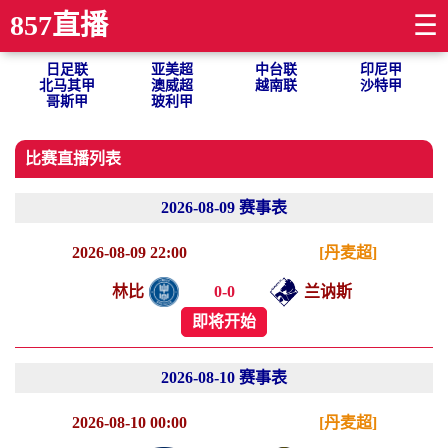
857直播
☰
日足联
亚美超
中台联
印尼甲
北马其甲
澳威超
越南联
沙特甲
哥斯甲
玻利甲
比赛直播列表
2026-08-09 赛事表
2026-08-09 22:00
[丹麦超]
林比
0
-
0
兰讷斯
即将开始
2026-08-10 赛事表
2026-08-10 00:00
[丹麦超]