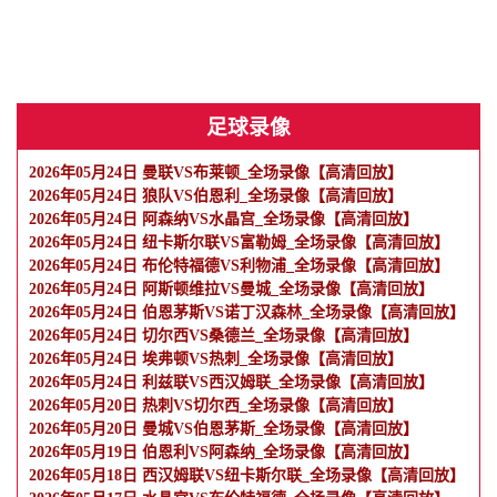
足球录像
2026年05月24日 曼联VS布莱顿_全场录像【高清回放】
2026年05月24日 狼队VS伯恩利_全场录像【高清回放】
2026年05月24日 阿森纳VS水晶宫_全场录像【高清回放】
2026年05月24日 纽卡斯尔联VS富勒姆_全场录像【高清回放】
2026年05月24日 布伦特福德VS利物浦_全场录像【高清回放】
2026年05月24日 阿斯顿维拉VS曼城_全场录像【高清回放】
2026年05月24日 伯恩茅斯VS诺丁汉森林_全场录像【高清回放】
2026年05月24日 切尔西VS桑德兰_全场录像【高清回放】
2026年05月24日 埃弗顿VS热刺_全场录像【高清回放】
2026年05月24日 利兹联VS西汉姆联_全场录像【高清回放】
2026年05月20日 热刺VS切尔西_全场录像【高清回放】
2026年05月20日 曼城VS伯恩茅斯_全场录像【高清回放】
2026年05月19日 伯恩利VS阿森纳_全场录像【高清回放】
2026年05月18日 西汉姆联VS纽卡斯尔联_全场录像【高清回放】