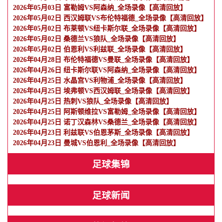
2026年05月03日 富勒姆VS阿森纳_全场录像【高清回放】
2026年05月02日 西汉姆联VS布伦特福德_全场录像【高清回放】
2026年05月02日 布莱顿VS纽卡斯尔联_全场录像【高清回放】
2026年05月02日 桑德兰VS狼队_全场录像【高清回放】
2026年05月02日 伯恩利VS利兹联_全场录像【高清回放】
2026年04月28日 布伦特福德VS曼联_全场录像【高清回放】
2026年04月26日 纽卡斯尔联VS阿森纳_全场录像【高清回放】
2026年04月25日 水晶宫VS利物浦_全场录像【高清回放】
2026年04月25日 埃弗顿VS西汉姆联_全场录像【高清回放】
2026年04月25日 热刺VS狼队_全场录像【高清回放】
2026年04月25日 阿斯顿维拉VS富勒姆_全场录像【高清回放】
2026年04月25日 诺丁汉森林VS桑德兰_全场录像【高清回放】
2026年04月23日 利兹联VS伯恩茅斯_全场录像【高清回放】
2026年04月23日 曼城VS伯恩利_全场录像【高清回放】
足球集锦
足球新闻