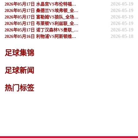
2026-05-19
2026年05月17日 水晶宫VS布伦特福德_全场录像【高清回放】
2026-05-19
2026年05月17日 桑德兰VS埃弗顿_全场录像【高清回放】
2026-05-19
2026年05月17日 富勒姆VS狼队_全场录像【高清回放】
2026-05-19
2026年05月17日 布莱顿VS利兹联_全场录像【高清回放】
2026-05-19
2026年05月17日 诺丁汉森林VS曼联_全场录像【高清回放】
2026-05-18
2026年05月16日 利物浦VS阿斯顿维拉_全场录像【高清回放】
足球集锦
足球新闻
热门标签