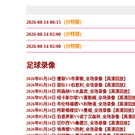
2026-08-14 00:15
[沙特联]
2026-08-14 02:00
[沙特联]
2026-08-14 02:00
[沙特联]
足球录像
2026年05月24日 曼联VS布莱顿_全场录像【高清回放】
2026年05月24日 狼队VS伯恩利_全场录像【高清回放】
2026年05月24日 阿森纳VS水晶宫_全场录像【高清回放】
2026年05月24日 纽卡斯尔联VS富勒姆_全场录像【高清回
2026年05月24日 布伦特福德VS利物浦_全场录像【高清回
2026年05月24日 阿斯顿维拉VS曼城_全场录像【高清回放
2026年05月24日 伯恩茅斯VS诺丁汉森林_全场录像【高清
2026年05月24日 切尔西VS桑德兰_全场录像【高清回放】
2026年05月24日 埃弗顿VS热刺_全场录像【高清回放】