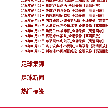
2026年05月24日 利兹联VS西汉姆联_全场录像【高清回放
2026年05月20日 热刺VS切尔西_全场录像【高清回放】
2026年05月20日 曼城VS伯恩茅斯_全场录像【高清回放】
2026年05月19日 伯恩利VS阿森纳_全场录像【高清回放】
2026年05月18日 西汉姆联VS纽卡斯尔联_全场录像【高清
2026年05月17日 水晶宫VS布伦特福德_全场录像【高清回
2026年05月17日 桑德兰VS埃弗顿_全场录像【高清回放】
2026年05月17日 富勒姆VS狼队_全场录像【高清回放】
2026年05月17日 布莱顿VS利兹联_全场录像【高清回放】
2026年05月17日 诺丁汉森林VS曼联_全场录像【高清回放
2026年05月16日 利物浦VS阿斯顿维拉_全场录像【高清回
足球集锦
足球新闻
热门标签