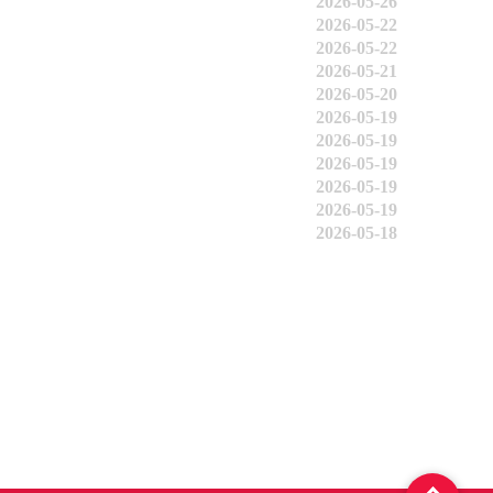
2026-05-26
2026-05-22
2026-05-22
2026-05-21
2026-05-20
2026-05-19
2026-05-19
2026-05-19
2026-05-19
2026-05-19
2026-05-18