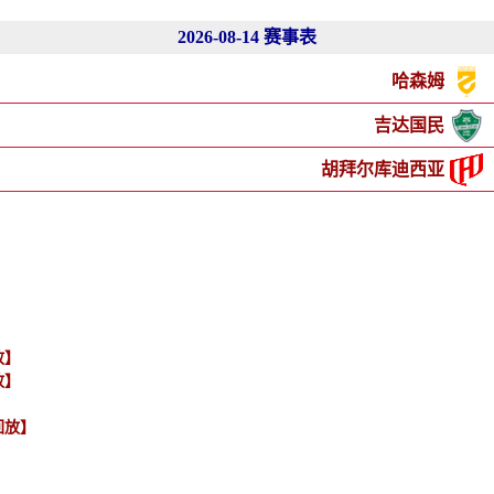
2026-08-14 赛事表
哈森姆
吉达国民
胡拜尔库迪西亚
放】
放】
】
回放】