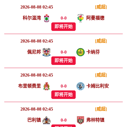
2026-08-08 02:45
[威超]
科尔温湾
0
-
0
阿曼福德
即将开始
2026-08-08 02:45
[威超]
佩尼邦
0
-
0
卡纳芬
即将开始
2026-08-08 02:45
[威超]
布里顿费里
0
-
0
卡姆比利安
即将开始
2026-08-08 02:45
[威超]
巴利镇
0
-
0
弗林特镇