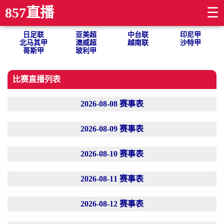
857直播
☰
日足联
亚美超
中台联
印尼甲
北马其甲
澳威超
越南联
沙特甲
哥斯甲
玻利甲
比赛直播列表
2026-08-08 赛事表
2026-08-09 赛事表
2026-08-10 赛事表
2026-08-11 赛事表
2026-08-12 赛事表