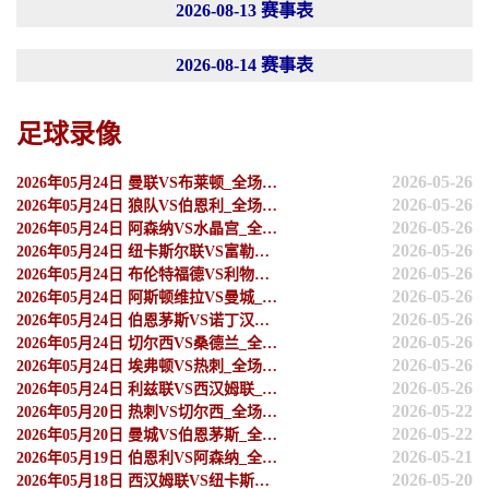
2026-08-13 赛事表
2026-08-14 赛事表
足球录像
2026-05-26
2026年05月24日 曼联VS布莱顿_全场录像【高清回放】
2026-05-26
2026年05月24日 狼队VS伯恩利_全场录像【高清回放】
2026-05-26
2026年05月24日 阿森纳VS水晶宫_全场录像【高清回放】
2026-05-26
2026年05月24日 纽卡斯尔联VS富勒姆_全场录像【高清回放】
2026-05-26
2026年05月24日 布伦特福德VS利物浦_全场录像【高清回放】
2026-05-26
2026年05月24日 阿斯顿维拉VS曼城_全场录像【高清回放】
2026-05-26
2026年05月24日 伯恩茅斯VS诺丁汉森林_全场录像【高清回放】
2026-05-26
2026年05月24日 切尔西VS桑德兰_全场录像【高清回放】
2026-05-26
2026年05月24日 埃弗顿VS热刺_全场录像【高清回放】
2026-05-26
2026年05月24日 利兹联VS西汉姆联_全场录像【高清回放】
2026-05-22
2026年05月20日 热刺VS切尔西_全场录像【高清回放】
2026-05-22
2026年05月20日 曼城VS伯恩茅斯_全场录像【高清回放】
2026-05-21
2026年05月19日 伯恩利VS阿森纳_全场录像【高清回放】
2026-05-20
2026年05月18日 西汉姆联VS纽卡斯尔联_全场录像【高清回放】