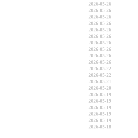
2026-05-26
2026-05-26
2026-05-26
2026-05-26
2026-05-26
2026-05-26
2026-05-26
2026-05-26
2026-05-26
2026-05-26
2026-05-22
2026-05-22
2026-05-21
2026-05-20
2026-05-19
2026-05-19
2026-05-19
2026-05-19
2026-05-19
2026-05-18