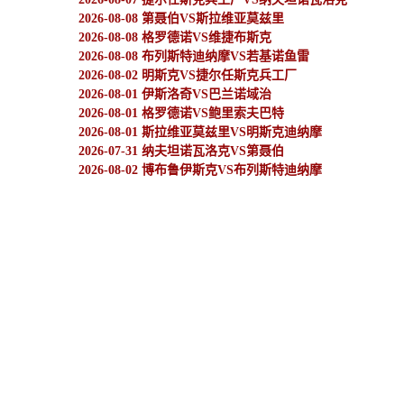
2026-08-08 第聂伯VS斯拉维亚莫兹里
2026-08-08 格罗德诺VS维捷布斯克
2026-08-08 布列斯特迪纳摩VS若基诺鱼雷
2026-08-02 明斯克VS捷尔任斯克兵工厂
2026-08-01 伊斯洛奇VS巴兰诺域治
2026-08-01 格罗德诺VS鲍里索夫巴特
2026-08-01 斯拉维亚莫兹里VS明斯克迪纳摩
2026-07-31 纳夫坦诺瓦洛克VS第聂伯
2026-08-02 博布鲁伊斯克VS布列斯特迪纳摩