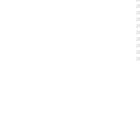
2
2
2
2
2
2
2
2
2