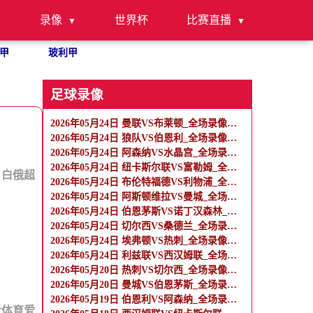
录像
世界杯
比赛直播
甲
玻利甲
足球录像
2026年05月24日 曼联VS布莱顿_全场录像【高清回放】
2026年05月24日 狼队VS伯恩利_全场录像【高清回放】
2026年05月24日 阿森纳VS水晶宫_全场录像【高清回放】
2026年05月24日 纽卡斯尔联VS富勒姆_全场录像【高清回放】
：
白俄超
2026年05月24日 布伦特福德VS利物浦_全场录像【高清回放】
2026年05月24日 阿斯顿维拉VS曼城_全场录像【高清回放】
2026年05月24日 伯恩茅斯VS诺丁汉森林_全场录像【高清回放】
2026年05月24日 切尔西VS桑德兰_全场录像【高清回放】
2026年05月24日 埃弗顿VS热刺_全场录像【高清回放】
2026年05月24日 利兹联VS西汉姆联_全场录像【高清回放】
2026年05月20日 热刺VS切尔西_全场录像【高清回放】
2026年05月20日 曼城VS伯恩茅斯_全场录像【高清回放】
2026年05月19日 伯恩利VS阿森纳_全场录像【高清回放】
大体育爱