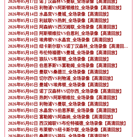
2026年05月17日 诺丁汉森林VS曼联_全场录像【高清回放】
2026年05月16日 利物浦VS阿斯顿维拉_全场录像【高清回放】
2026年05月14日 水晶宫VS曼城_全场录像【高清回放】
2026年05月12日 利兹联VS热刺_全场录像【高清回放】
2026年05月10日 阿森纳VS西汉姆联_全场录像【高清回放】
2026年05月10日 阿斯顿维拉VS伯恩利_全场录像【高清回放】
2026年05月10日 埃弗顿VS水晶宫_全场录像【高清回放】
2026年05月10日 纽卡斯尔联VS诺丁汉森林_全场录像【高清回放】
2026年05月10日 布伦特福德VS曼城_全场录像【高清回放】
2026年05月09日 狼队VS布莱顿_全场录像【高清回放】
2026年05月09日 伯恩茅斯VS富勒姆_全场录像【高清回放】
2026年05月09日 曼联VS桑德兰_全场录像【高清回放】
2026年05月09日 切尔西VS利物浦_全场录像【高清回放】
2026年05月05日 曼城VS埃弗顿_全场录像【高清回放】
2026年05月04日 诺丁汉森林VS切尔西_全场录像【高清回放】
2026年05月04日 热刺VS阿斯顿维拉_全场录像【高清回放】
2026年05月03日 利物浦VS曼联_全场录像【高清回放】
2026年05月03日 水晶宫VS伯恩茅斯_全场录像【高清回放】
2026年05月03日 富勒姆VS阿森纳_全场录像【高清回放】
2026年05月02日 西汉姆联VS布伦特福德_全场录像【高清回放】
2026年05月02日 布莱顿VS纽卡斯尔联_全场录像【高清回放】
2026年05月02日 桑德兰VS狼队_全场录像【高清回放】