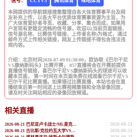
信号：
CCTV5
腾讯体育
咪咕体育
本网提供的导航链接搜集整理自各大体育赛事平台及网
友补充上传，以各大平台优质体育赛事资源为主旨，为
广大体育爱好者寻觅、收藏、分享、集合而成，如果用
户发现有更稳定流畅的信号源，欢迎以(当前页面链接、
信号源名称、比赛信号链接、上传者名称)为格式，通过
邮件方式上传相关链接，网友上传链接不得包含违法违
规内容。
介绍：北京时间2026-07-09 01:30:00，欧协联《巴尔干尼
VS康纳斯码头》比赛开赛， 857直播将会在开赛前提供
直播信号链接，喜巴尔干尼VS康纳斯码头的球迷可以收
藏本页面， 第一时间在本页面免费在线观看巴尔干尼VS
巴尔干尼比赛直播。如果错过比赛直播，本站也会在直
播结束后第一时间送上比赛视频集锦和全场录像回放，
请及时关注网站相应的录像回放频道。
相关直播
2026-08-21
2026-08-21 巴尼亚卢卡战士/ML麦克斯林VS图恩/维京古
2026-08-21
2026-08-21 古比斯/克拉约瓦大学VS沙姆洛克流浪/埃格纳蒂亚
2026-08-21