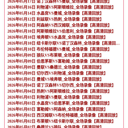
2026年05月17日 诺丁汉森林VS曼联_全场录像【高清回放】
2026年05月16日 利物浦VS阿斯顿维拉_全场录像【高清回放】
2026年05月14日 水晶宫VS曼城_全场录像【高清回放】
2026年05月12日 利兹联VS热刺_全场录像【高清回放】
2026年05月10日 阿森纳VS西汉姆联_全场录像【高清回放】
2026年05月10日 阿斯顿维拉VS伯恩利_全场录像【高清回放】
2026年05月10日 埃弗顿VS水晶宫_全场录像【高清回放】
2026年05月10日 纽卡斯尔联VS诺丁汉森林_全场录像【高清回放】
2026年05月10日 布伦特福德VS曼城_全场录像【高清回放】
2026年05月09日 狼队VS布莱顿_全场录像【高清回放】
2026年05月09日 伯恩茅斯VS富勒姆_全场录像【高清回放】
2026年05月09日 曼联VS桑德兰_全场录像【高清回放】
2026年05月09日 切尔西VS利物浦_全场录像【高清回放】
2026年05月05日 曼城VS埃弗顿_全场录像【高清回放】
2026年05月04日 诺丁汉森林VS切尔西_全场录像【高清回放】
2026年05月04日 热刺VS阿斯顿维拉_全场录像【高清回放】
2026年05月03日 利物浦VS曼联_全场录像【高清回放】
2026年05月03日 水晶宫VS伯恩茅斯_全场录像【高清回放】
2026年05月03日 富勒姆VS阿森纳_全场录像【高清回放】
2026年05月02日 西汉姆联VS布伦特福德_全场录像【高清回放】
2026年05月02日 布莱顿VS纽卡斯尔联_全场录像【高清回放】
2026年05月02日 桑德兰VS狼队_全场录像【高清回放】