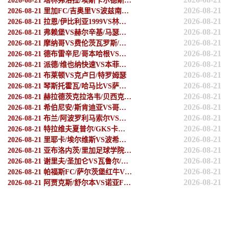
2026-08-21 塔林弗洛拉/埃斯卡尔德斯国际VS泰科奥里/德利塔格尼拉内
2026-08-21
2026-08-21 里加FC/吉奥里VS波兹南莱赫/克拉克斯维克
2026-08-21
2026-08-21 拉恩/伊比利亚1999VS林肯红魔/奥莫尼亚
2026-08-21
2026-08-21 弗赖堡VS赫尔辛基/马瑟韦尔
2026-08-21
2026-08-21 摩纳哥VS费伦茨瓦罗斯/扎布热矿工
2026-08-21
2026-08-21 德布雷辛尼/哥本哈根VS图尔库国际/瓦杜兹
2026-08-21
2026-08-21 派德/维也纳快速VS本菲卡/哈茨
2026-08-21
2026-08-21 布莱顿VS克卢日/特罗姆瑟
2026-08-21
2026-08-21 琴斯托霍瓦/哈马比VS萨尔格里斯/哈伊杜克斯普利特
2026-08-21
2026-08-21 赫拉德茨克拉洛韦/贝西克塔斯VS帕纳辛纳科斯/索菲亚1948
2026-08-21
2026-08-21 希伯尼安/斯肯迪亚VS哥德堡/根特
2026-08-21
2026-08-21 布兰/阿波罗利马索尔VS塞萨洛尼基/安德莱赫特
2026-08-21
2026-08-21 特拉维夫夏普尔/GKS卡托威斯VS亚特兰大
2026-08-21
2026-08-21 里耶卡/埃尔维斯VS波希米亚人/中日德兰
2026-08-21
2026-08-21 亚布洛内茨/里加足球学院VS比亚韦斯托克雅盖隆/格拉斯哥流浪者
2026-08-21
2026-08-21 谢里夫/圣加仑VS瓦鲁尔/北西兰
2026-08-21
2026-08-21 帕福斯FC/萨尔茨堡红牛VS奥达里加/迪纳摩城
2026-08-21
2026-08-21 阿贾克斯/舒尔本VS诺亚FC/锡永