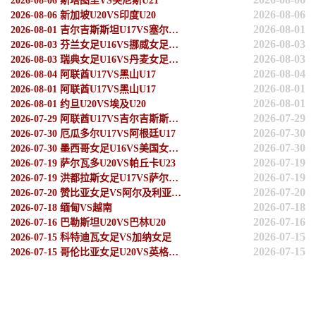
2026-08-06 斯塔图里VS突尼斯U21
2026-08-06
2026-08-06 新加坡U20VS印度U20
2026-08-01
2026-08-01 吉尔吉斯斯坦U17VS塞尔维亚U17
2026-08-03
2026-08-03 芬兰女足U16VS挪威女足U16
2026-08-03
2026-08-03 瑞典女足U16VS丹麦女足U16
2026-08-04
2026-08-04 阿联酋U17VS黑山U17
2026-08-01
2026-08-01 阿联酋U17VS黑山U17
2026-08-01
2026-08-01 约旦U20VS埃及U20
2026-07-29
2026-07-29 阿联酋U17VS吉尔吉斯斯坦U17
2026-07-30
2026-07-30 厄瓜多尔U17VS阿根廷U17
2026-07-30
2026-07-30 墨西哥女足U16VS美国女足U16
2026-07-19
2026-07-19 萨尔瓦多U20VS帕丘卡U23
2026-07-19
2026-07-19 洪都拉斯女足U17VS萨尔瓦多女足U17
2026-07-20
2026-07-20 赞比亚女足VS阿尔及利亚女足
2026-07-18
2026-07-18 缅甸VS越南
2026-07-16
2026-07-16 巴勒斯坦U20VS巴林U20
2026-07-15
2026-07-15 科特迪瓦女足VS加纳女足
2026-07-15
2026-07-15 哥伦比亚女足U20VS英格兰女足U20