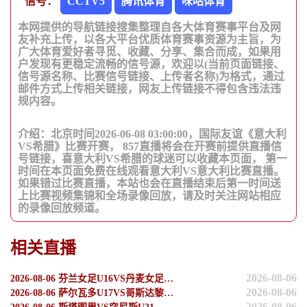
信号：
CCTV5
腾讯体育
咪咕体育
本网提供的导航链接搜集整理自各大体育赛事平台及网
友补充上传，以各大平台优质体育赛事资源为主旨，为
广大体育爱好者寻觅、收藏、分享、集合而成，如果用
户发现有更稳定流畅的信号源，欢迎以(当前页面链接、
信号源名称、比赛信号链接、上传者名称)为格式，通过
邮件方式上传相关链接，网友上传链接不得包含违法违
规内容。
介绍：北京时间2026-06-08 03:00:00，国际友谊《意大利
VS希腊》比赛开赛， 857直播将会在开赛前提供直播信
号链接，喜意大利VS希腊的球迷可以收藏本页面， 第一
时间在本页面免费在线观看意大利VS意大利比赛直播。
如果错过比赛直播，本站也会在直播结束后第一时间送
上比赛视频集锦和全场录像回放，请及时关注网站相应
的录像回放频道。
相关直播
2026-08-06
2026-08-06 芬兰女足U16VS丹麦女足U16
2026-08-06
2026-08-06 萨尔瓦多U17VS哥斯达黎加U17
2026-08-06