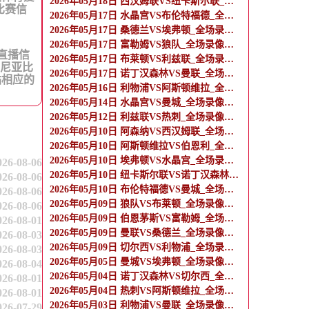
2026年05月18日 西汉姆联VS纽卡斯尔联_全场录像【高清回放】
比赛信
2026年05月17日 水晶宫VS布伦特福德_全场录像【高清回放】
2026年05月17日 桑德兰VS埃弗顿_全场录像【高清回放】
2026年05月17日 富勒姆VS狼队_全场录像【高清回放】
供直播信
2026年05月17日 布莱顿VS利兹联_全场录像【高清回放】
文尼亚比
2026年05月17日 诺丁汉森林VS曼联_全场录像【高清回放】
站相应的
2026年05月16日 利物浦VS阿斯顿维拉_全场录像【高清回放】
2026年05月14日 水晶宫VS曼城_全场录像【高清回放】
2026年05月12日 利兹联VS热刺_全场录像【高清回放】
2026年05月10日 阿森纳VS西汉姆联_全场录像【高清回放】
2026年05月10日 阿斯顿维拉VS伯恩利_全场录像【高清回放】
2026年05月10日 埃弗顿VS水晶宫_全场录像【高清回放】
026-08-06
2026年05月10日 纽卡斯尔联VS诺丁汉森林_全场录像【高清回放】
026-08-06
2026年05月10日 布伦特福德VS曼城_全场录像【高清回放】
026-08-06
2026年05月09日 狼队VS布莱顿_全场录像【高清回放】
026-08-06
2026年05月09日 伯恩茅斯VS富勒姆_全场录像【高清回放】
026-08-01
2026年05月09日 曼联VS桑德兰_全场录像【高清回放】
026-08-03
2026年05月09日 切尔西VS利物浦_全场录像【高清回放】
026-08-03
2026年05月05日 曼城VS埃弗顿_全场录像【高清回放】
026-08-04
2026年05月04日 诺丁汉森林VS切尔西_全场录像【高清回放】
026-08-01
2026年05月04日 热刺VS阿斯顿维拉_全场录像【高清回放】
026-08-01
2026年05月03日 利物浦VS曼联_全场录像【高清回放】
026-07-29