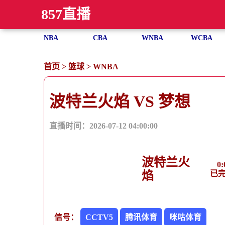
857直播
NBA
CBA
WNBA
WCBA
首页
>
篮球
>
WNBA
波特兰火焰 VS 梦想
直播时间：
2026-07-12 04:00:00
波特兰火
0
:
焰
已
信号：
CCTV5
腾讯体育
咪咕体育