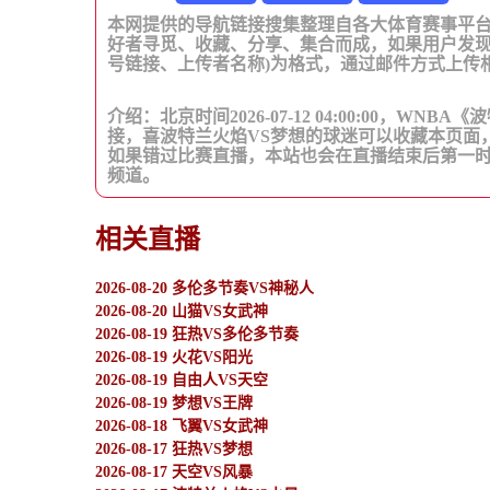
本网提供的导航链接搜集整理自各大体育赛事平
好者寻觅、收藏、分享、集合而成，如果用户发现
号链接、上传者名称)为格式，通过邮件方式上传
介绍：北京时间2026-07-12 04:00:00，
接，喜波特兰火焰VS梦想的球迷可以收藏本页面
如果错过比赛直播，本站也会在直播结束后第一
频道。
相关直播
2026-08-20 多伦多节奏VS神秘人
2026-08-20 山猫VS女武神
2026-08-19 狂热VS多伦多节奏
2026-08-19 火花VS阳光
2026-08-19 自由人VS天空
2026-08-19 梦想VS王牌
2026-08-18 飞翼VS女武神
2026-08-17 狂热VS梦想
2026-08-17 天空VS风暴