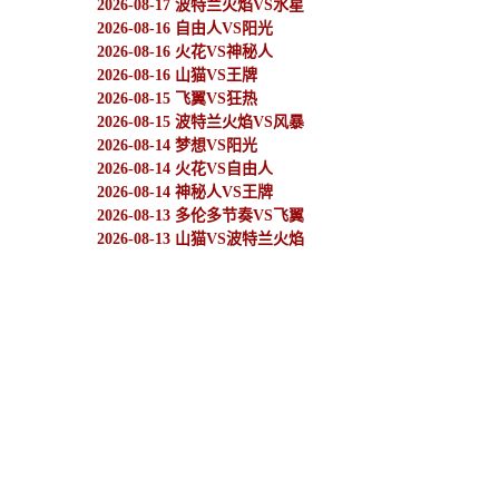
2026-08-17 波特兰火焰VS水星
2026-08-16 自由人VS阳光
2026-08-16 火花VS神秘人
2026-08-16 山猫VS王牌
2026-08-15 飞翼VS狂热
2026-08-15 波特兰火焰VS风暴
2026-08-14 梦想VS阳光
2026-08-14 火花VS自由人
2026-08-14 神秘人VS王牌
2026-08-13 多伦多节奏VS飞翼
2026-08-13 山猫VS波特兰火焰