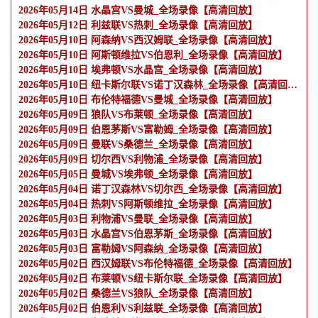
2026年05月14日 水晶宫VS曼城_全场录像【高清回放】
2026年05月12日 利兹联VS热刺_全场录像【高清回放】
2026年05月10日 阿森纳VS西汉姆联_全场录像【高清回放】
2026年05月10日 阿斯顿维拉VS伯恩利_全场录像【高清回放】
2026年05月10日 埃弗顿VS水晶宫_全场录像【高清回放】
2026年05月10日 纽卡斯尔联VS诺丁汉森林_全场录像【高清回放】
2026年05月10日 布伦特福德VS曼城_全场录像【高清回放】
2026年05月09日 狼队VS布莱顿_全场录像【高清回放】
2026年05月09日 伯恩茅斯VS富勒姆_全场录像【高清回放】
2026年05月09日 曼联VS桑德兰_全场录像【高清回放】
2026年05月09日 切尔西VS利物浦_全场录像【高清回放】
2026年05月05日 曼城VS埃弗顿_全场录像【高清回放】
2026年05月04日 诺丁汉森林VS切尔西_全场录像【高清回放】
2026年05月04日 热刺VS阿斯顿维拉_全场录像【高清回放】
2026年05月03日 利物浦VS曼联_全场录像【高清回放】
2026年05月03日 水晶宫VS伯恩茅斯_全场录像【高清回放】
2026年05月03日 富勒姆VS阿森纳_全场录像【高清回放】
2026年05月02日 西汉姆联VS布伦特福德_全场录像【高清回放】
2026年05月02日 布莱顿VS纽卡斯尔联_全场录像【高清回放】
2026年05月02日 桑德兰VS狼队_全场录像【高清回放】
2026年05月02日 伯恩利VS利兹联_全场录像【高清回放】