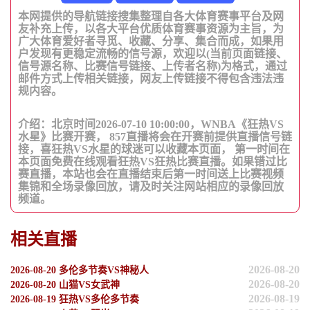
本网提供的导航链接搜集整理自各大体育赛事平台及网
友补充上传，以各大平台优质体育赛事资源为主旨，为
广大体育爱好者寻觅、收藏、分享、集合而成，如果用
户发现有更稳定流畅的信号源，欢迎以(当前页面链接、
信号源名称、比赛信号链接、上传者名称)为格式，通过
邮件方式上传相关链接，网友上传链接不得包含违法违
规内容。
介绍：北京时间2026-07-10 10:00:00，WNBA《狂热VS
水星》比赛开赛， 857直播将会在开赛前提供直播信号链
接，喜狂热VS水星的球迷可以收藏本页面， 第一时间在
本页面免费在线观看狂热VS狂热比赛直播。如果错过比
赛直播，本站也会在直播结束后第一时间送上比赛视频
集锦和全场录像回放，请及时关注网站相应的录像回放
频道。
相关直播
2026-08-20
2026-08-20 多伦多节奏VS神秘人
2026-08-20
2026-08-20 山猫VS女武神
2026-08-19
2026-08-19 狂热VS多伦多节奏