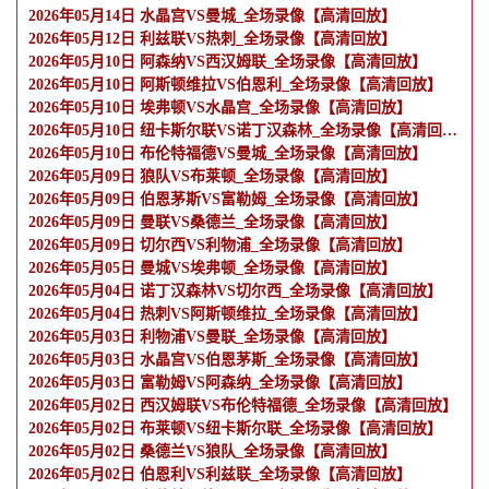
2026年05月14日 水晶宫VS曼城_全场录像【高清回放】
2026年05月12日 利兹联VS热刺_全场录像【高清回放】
2026年05月10日 阿森纳VS西汉姆联_全场录像【高清回放】
2026年05月10日 阿斯顿维拉VS伯恩利_全场录像【高清回放】
2026年05月10日 埃弗顿VS水晶宫_全场录像【高清回放】
2026年05月10日 纽卡斯尔联VS诺丁汉森林_全场录像【高清回放】
2026年05月10日 布伦特福德VS曼城_全场录像【高清回放】
2026年05月09日 狼队VS布莱顿_全场录像【高清回放】
2026年05月09日 伯恩茅斯VS富勒姆_全场录像【高清回放】
2026年05月09日 曼联VS桑德兰_全场录像【高清回放】
2026年05月09日 切尔西VS利物浦_全场录像【高清回放】
2026年05月05日 曼城VS埃弗顿_全场录像【高清回放】
2026年05月04日 诺丁汉森林VS切尔西_全场录像【高清回放】
2026年05月04日 热刺VS阿斯顿维拉_全场录像【高清回放】
2026年05月03日 利物浦VS曼联_全场录像【高清回放】
2026年05月03日 水晶宫VS伯恩茅斯_全场录像【高清回放】
2026年05月03日 富勒姆VS阿森纳_全场录像【高清回放】
2026年05月02日 西汉姆联VS布伦特福德_全场录像【高清回放】
2026年05月02日 布莱顿VS纽卡斯尔联_全场录像【高清回放】
2026年05月02日 桑德兰VS狼队_全场录像【高清回放】
2026年05月02日 伯恩利VS利兹联_全场录像【高清回放】