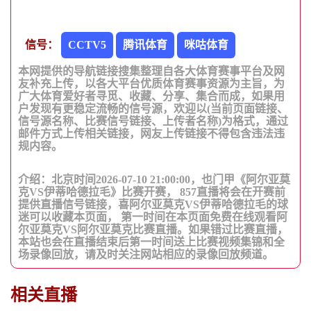
信号：
CCTV5
腾讯体育
咪咕体育
本网提供的导航链接搜集整理自各大体育赛事平台及网
友补充上传，以各大平台优质体育赛事资源为主旨，为
广大体育爱好者寻觅、收藏、分享、集合而成，如果用
户发现有更稳定流畅的信号源，欢迎以(当前页面链接、
信号源名称、比赛信号链接、上传者名称)为格式，通过
邮件方式上传相关链接，网友上传链接不得包含违法违
规内容。
介绍：北京时间2026-07-10 21:00:00，也门甲《阿尔亚莫
克VS伊蒂哈德拉毛》比赛开赛， 857直播将会在开赛前
提供直播信号链接，喜阿尔亚莫克VS伊蒂哈德拉毛的球
迷可以收藏本页面， 第一时间在本页面免费在线观看阿
尔亚莫克VS阿尔亚莫克比赛直播。如果错过比赛直播，
本站也会在直播结束后第一时间送上比赛视频集锦和全
场录像回放，请及时关注网站相应的录像回放频道。
相关直播