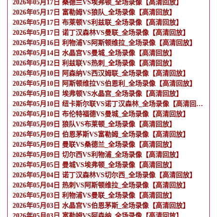
2026年05月17日 桑德兰VS埃弗顿_全场录像【高清回放】
2026年05月17日 富勒姆VS狼队_全场录像【高清回放】
2026年05月17日 布莱顿VS利兹联_全场录像【高清回放】
2026年05月17日 诺丁汉森林VS曼联_全场录像【高清回放】
2026年05月16日 利物浦VS阿斯顿维拉_全场录像【高清回放】
2026年05月14日 水晶宫VS曼城_全场录像【高清回放】
2026年05月12日 利兹联VS热刺_全场录像【高清回放】
2026年05月10日 阿森纳VS西汉姆联_全场录像【高清回放】
2026年05月10日 阿斯顿维拉VS伯恩利_全场录像【高清回放】
2026年05月10日 埃弗顿VS水晶宫_全场录像【高清回放】
2026年05月10日 纽卡斯尔联VS诺丁汉森林_全场录像【高清回放】
2026年05月10日 布伦特福德VS曼城_全场录像【高清回放】
2026年05月09日 狼队VS布莱顿_全场录像【高清回放】
2026年05月09日 伯恩茅斯VS富勒姆_全场录像【高清回放】
2026年05月09日 曼联VS桑德兰_全场录像【高清回放】
2026年05月09日 切尔西VS利物浦_全场录像【高清回放】
2026年05月05日 曼城VS埃弗顿_全场录像【高清回放】
2026年05月04日 诺丁汉森林VS切尔西_全场录像【高清回放】
2026年05月04日 热刺VS阿斯顿维拉_全场录像【高清回放】
2026年05月03日 利物浦VS曼联_全场录像【高清回放】
2026年05月03日 水晶宫VS伯恩茅斯_全场录像【高清回放】
2026年05月03日 富勒姆VS阿森纳_全场录像【高清回放】