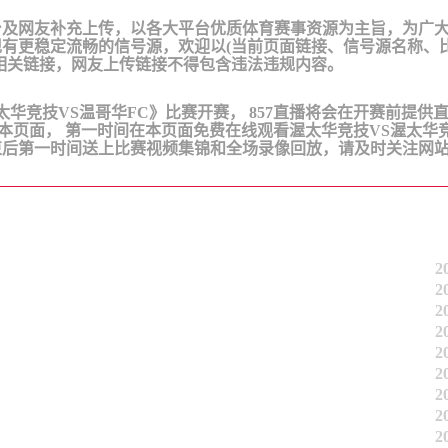
台及网友补充上传，以各大平台优质体育赛事资源为主旨，为广
有更稳定流畅的信号源，欢迎以(当前页面链接、信号源名称、
相关链接，网友上传链接不得包含违法违规内容。
加拿职《渥太华竞技VS温哥华FC》比赛开赛， 857直播将会在开赛前提供
本页面， 第一时间在本页面免费在线观看渥太华竞技VS渥太华
束后第一时间送上比赛视频集锦和全场录像回放，请及时关注网
2
2
2
2
2
2
2
2
2