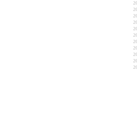
2
2
2
2
2
2
2
2
2
2
2