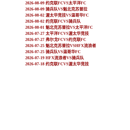
2026-08-09 约克联FCVS太平洋FC
2026-08-09 骑兵队VS魁北克苏普拉
2026-08-02 渥太华竞技VS温哥华FC
2026-08-02 约克联FCVS骑兵队
2026-08-01 魁北克苏普拉VS太平洋FC
2026-07-27 太平洋FCVS渥太华竞技
2026-07-27 弗尔戈FCVS约克联FC
2026-07-25 魁北克苏普拉VSHFX流浪者
2026-07-25 骑兵队VS温哥华FC
2026-07-19 HFX流浪者VS骑兵队
2026-07-18 约克联FCVS渥太华竞技