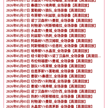
2026年05月17日 水晶宫VS布伦特福德_全场录像【高清回放】
2026年05月17日 桑德兰VS埃弗顿_全场录像【高清回放】
2026年05月17日 富勒姆VS狼队_全场录像【高清回放】
2026年05月17日 布莱顿VS利兹联_全场录像【高清回放】
2026年05月17日 诺丁汉森林VS曼联_全场录像【高清回放】
2026年05月16日 利物浦VS阿斯顿维拉_全场录像【高清回放】
2026年05月14日 水晶宫VS曼城_全场录像【高清回放】
2026年05月12日 利兹联VS热刺_全场录像【高清回放】
2026年05月10日 阿森纳VS西汉姆联_全场录像【高清回放】
2026年05月10日 阿斯顿维拉VS伯恩利_全场录像【高清回放】
2026年05月10日 埃弗顿VS水晶宫_全场录像【高清回放】
2026年05月10日 纽卡斯尔联VS诺丁汉森林_全场录像【高清回放】
2026年05月10日 布伦特福德VS曼城_全场录像【高清回放】
2026年05月09日 狼队VS布莱顿_全场录像【高清回放】
2026年05月09日 伯恩茅斯VS富勒姆_全场录像【高清回放】
2026年05月09日 曼联VS桑德兰_全场录像【高清回放】
2026年05月09日 切尔西VS利物浦_全场录像【高清回放】
2026年05月05日 曼城VS埃弗顿_全场录像【高清回放】
2026年05月04日 诺丁汉森林VS切尔西_全场录像【高清回放】
2026年05月04日 热刺VS阿斯顿维拉_全场录像【高清回放】
2026年05月03日 利物浦VS曼联_全场录像【高清回放】
2026年05月03日 水晶宫VS伯恩茅斯_全场录像【高清回放】