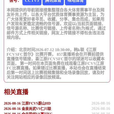
信号：
CCTV5
腾讯体育
咪咕体育
本网提供的导航链接搜集整理自各大体育赛事平台及网
友补充上传，以各大平台优质体育赛事资源为主旨，为
广大体育爱好者寻觅、收藏、分享、集合而成，如果用
户发现有更稳定流畅的信号源，欢迎以(当前页面链接、
信号源名称、比赛信号链接、上传者名称)为格式，通过
邮件方式上传相关链接，网友上传链接不得包含违法违
规内容。
介绍：北京时间2026-07-12 18:30:00，韩k联《江原
FCVSFC首尔》比赛开赛， 857直播将会在开赛前提供
直播信号链接，喜江原FCVSFC首尔的球迷可以收藏本
页面， 第一时间在本页面免费在线观看江原FCVS江原
FC比赛直播。如果错过比赛直播，本站也会在直播结束
后第一时间送上比赛视频集锦和全场录像回放，请及时
关注网站相应的录像回放频道。
相关直播
2026-08-16
2026-08-16 江原FCVS蔚山HD
2026-08-16
2026-08-16 金泉尚武VS仁川联
2026-08-16