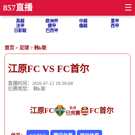
857直播
☰
英超
欧洲杯
中超
意甲
法甲
德甲
俄超
西甲
日职联
巴西甲
首页
>
足球
>
韩k联
江原FC VS FC首尔
直播时间：
2026-07-12 18:30:00
比赛类型：
韩k联
0
:
0
江原FC
FC首尔
已完赛