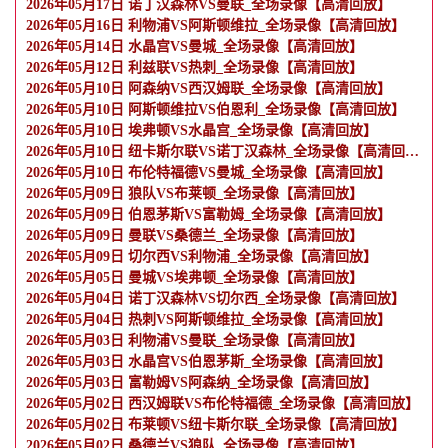
2026年05月17日 诺丁汉森林VS曼联_全场录像【高清回放】
2026年05月16日 利物浦VS阿斯顿维拉_全场录像【高清回放】
2026年05月14日 水晶宫VS曼城_全场录像【高清回放】
2026年05月12日 利兹联VS热刺_全场录像【高清回放】
2026年05月10日 阿森纳VS西汉姆联_全场录像【高清回放】
2026年05月10日 阿斯顿维拉VS伯恩利_全场录像【高清回放】
2026年05月10日 埃弗顿VS水晶宫_全场录像【高清回放】
2026年05月10日 纽卡斯尔联VS诺丁汉森林_全场录像【高清回放】
2026年05月10日 布伦特福德VS曼城_全场录像【高清回放】
2026年05月09日 狼队VS布莱顿_全场录像【高清回放】
2026年05月09日 伯恩茅斯VS富勒姆_全场录像【高清回放】
2026年05月09日 曼联VS桑德兰_全场录像【高清回放】
2026年05月09日 切尔西VS利物浦_全场录像【高清回放】
2026年05月05日 曼城VS埃弗顿_全场录像【高清回放】
2026年05月04日 诺丁汉森林VS切尔西_全场录像【高清回放】
2026年05月04日 热刺VS阿斯顿维拉_全场录像【高清回放】
2026年05月03日 利物浦VS曼联_全场录像【高清回放】
2026年05月03日 水晶宫VS伯恩茅斯_全场录像【高清回放】
2026年05月03日 富勒姆VS阿森纳_全场录像【高清回放】
2026年05月02日 西汉姆联VS布伦特福德_全场录像【高清回放】
2026年05月02日 布莱顿VS纽卡斯尔联_全场录像【高清回放】
2026年05月02日 桑德兰VS狼队_全场录像【高清回放】