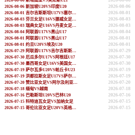
2026-08-06 斯塔图里VS突尼斯U21
2026-08-06
2026-08-06 新加坡U20VS印度U20
2026-08-01
2026-08-01 吉尔吉斯斯坦U17VS塞尔维亚U17
2026-08-03
2026-08-03 芬兰女足U16VS挪威女足U16
2026-08-03
2026-08-03 瑞典女足U16VS丹麦女足U16
2026-08-04
2026-08-04 阿联酋U17VS黑山U17
2026-08-01
2026-08-01 阿联酋U17VS黑山U17
2026-08-01
2026-08-01 约旦U20VS埃及U20
2026-07-29
2026-07-29 阿联酋U17VS吉尔吉斯斯坦U17
2026-07-30
2026-07-30 厄瓜多尔U17VS阿根廷U17
2026-07-30
2026-07-30 墨西哥女足U16VS美国女足U16
2026-07-19
2026-07-19 萨尔瓦多U20VS帕丘卡U23
2026-07-19
2026-07-19 洪都拉斯女足U17VS萨尔瓦多女足U17
2026-07-20
2026-07-20 赞比亚女足VS阿尔及利亚女足
2026-07-18
2026-07-18 缅甸VS越南
2026-07-16
2026-07-16 巴勒斯坦U20VS巴林U20
2026-07-15
2026-07-15 科特迪瓦女足VS加纳女足
2026-07-15
2026-07-15 哥伦比亚女足U20VS英格兰女足U20