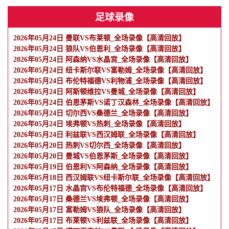
足球录像
2026年05月24日 曼联VS布莱顿_全场录像【高清回放】
2026年05月24日 狼队VS伯恩利_全场录像【高清回放】
2026年05月24日 阿森纳VS水晶宫_全场录像【高清回放】
2026年05月24日 纽卡斯尔联VS富勒姆_全场录像【高清回放】
2026年05月24日 布伦特福德VS利物浦_全场录像【高清回放】
2026年05月24日 阿斯顿维拉VS曼城_全场录像【高清回放】
2026年05月24日 伯恩茅斯VS诺丁汉森林_全场录像【高清回放】
2026年05月24日 切尔西VS桑德兰_全场录像【高清回放】
2026年05月24日 埃弗顿VS热刺_全场录像【高清回放】
2026年05月24日 利兹联VS西汉姆联_全场录像【高清回放】
2026年05月20日 热刺VS切尔西_全场录像【高清回放】
2026年05月20日 曼城VS伯恩茅斯_全场录像【高清回放】
2026年05月19日 伯恩利VS阿森纳_全场录像【高清回放】
2026年05月18日 西汉姆联VS纽卡斯尔联_全场录像【高清回放】
2026年05月17日 水晶宫VS布伦特福德_全场录像【高清回放】
2026年05月17日 桑德兰VS埃弗顿_全场录像【高清回放】
2026年05月17日 富勒姆VS狼队_全场录像【高清回放】
2026年05月17日 布莱顿VS利兹联_全场录像【高清回放】