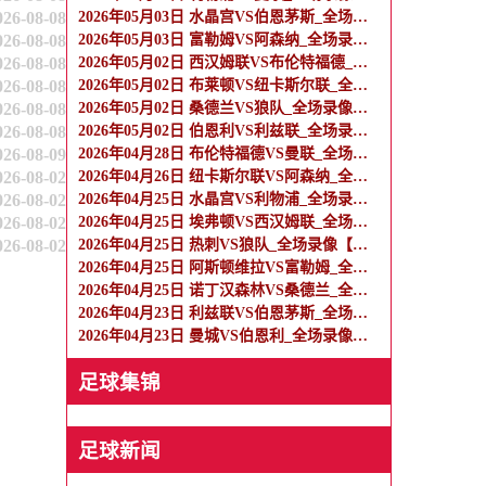
2026年05月03日 水晶宫VS伯恩茅斯_全场录像【高清回放】
026-08-08
2026年05月03日 富勒姆VS阿森纳_全场录像【高清回放】
026-08-08
2026年05月02日 西汉姆联VS布伦特福德_全场录像【高清回放】
026-08-08
2026年05月02日 布莱顿VS纽卡斯尔联_全场录像【高清回放】
026-08-08
2026年05月02日 桑德兰VS狼队_全场录像【高清回放】
026-08-08
2026年05月02日 伯恩利VS利兹联_全场录像【高清回放】
026-08-08
2026年04月28日 布伦特福德VS曼联_全场录像【高清回放】
026-08-09
2026年04月26日 纽卡斯尔联VS阿森纳_全场录像【高清回放】
026-08-02
2026年04月25日 水晶宫VS利物浦_全场录像【高清回放】
026-08-02
2026年04月25日 埃弗顿VS西汉姆联_全场录像【高清回放】
026-08-02
2026年04月25日 热刺VS狼队_全场录像【高清回放】
026-08-02
2026年04月25日 阿斯顿维拉VS富勒姆_全场录像【高清回放】
2026年04月25日 诺丁汉森林VS桑德兰_全场录像【高清回放】
2026年04月23日 利兹联VS伯恩茅斯_全场录像【高清回放】
2026年04月23日 曼城VS伯恩利_全场录像【高清回放】
足球集锦
足球新闻