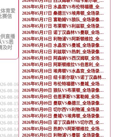
2026年05月18日 西汉姆联VS纽卡斯尔联_全场录像【高清回放】
2026年05月17日 水晶宫VS布伦特福德_全场录像【高清回放】
大体育爱
2026年05月17日 桑德兰VS埃弗顿_全场录像【高清回放】
比赛信
2026年05月17日 富勒姆VS狼队_全场录像【高清回放】
2026年05月17日 布莱顿VS利兹联_全场录像【高清回放】
2026年05月17日 诺丁汉森林VS曼联_全场录像【高清回放】
提供直播
2026年05月16日 利物浦VS阿斯顿维拉_全场录像【高清回放】
VS悉
2026年05月14日 水晶宫VS曼城_全场录像【高清回放】
请及时
2026年05月12日 利兹联VS热刺_全场录像【高清回放】
2026年05月10日 阿森纳VS西汉姆联_全场录像【高清回放】
2026年05月10日 阿斯顿维拉VS伯恩利_全场录像【高清回放】
2026年05月10日 埃弗顿VS水晶宫_全场录像【高清回放】
2026年05月10日 纽卡斯尔联VS诺丁汉森林_全场录像【高清回放】
2026年05月10日 布伦特福德VS曼城_全场录像【高清回放】
026-08-16
2026年05月09日 狼队VS布莱顿_全场录像【高清回放】
026-08-16
2026年05月09日 伯恩茅斯VS富勒姆_全场录像【高清回放】
026-08-16
2026年05月09日 曼联VS桑德兰_全场录像【高清回放】
026-08-15
2026年05月09日 切尔西VS利物浦_全场录像【高清回放】
026-08-15
2026年05月05日 曼城VS埃弗顿_全场录像【高清回放】
026-08-15
2026年05月04日 诺丁汉森林VS切尔西_全场录像【高清回放】
026-08-15
2026年05月04日 热刺VS阿斯顿维拉_全场录像【高清回放】
026-08-14
2026年05月03日 利物浦VS曼联_全场录像【高清回放】
026-08-08