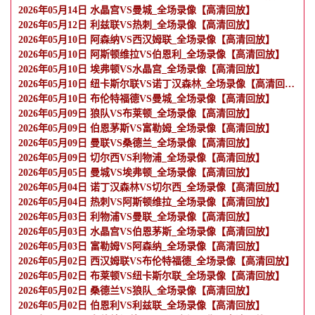
2026年05月14日 水晶宫VS曼城_全场录像【高清回放】
2026年05月12日 利兹联VS热刺_全场录像【高清回放】
2026年05月10日 阿森纳VS西汉姆联_全场录像【高清回放】
2026年05月10日 阿斯顿维拉VS伯恩利_全场录像【高清回放】
2026年05月10日 埃弗顿VS水晶宫_全场录像【高清回放】
2026年05月10日 纽卡斯尔联VS诺丁汉森林_全场录像【高清回放】
2026年05月10日 布伦特福德VS曼城_全场录像【高清回放】
2026年05月09日 狼队VS布莱顿_全场录像【高清回放】
2026年05月09日 伯恩茅斯VS富勒姆_全场录像【高清回放】
2026年05月09日 曼联VS桑德兰_全场录像【高清回放】
2026年05月09日 切尔西VS利物浦_全场录像【高清回放】
2026年05月05日 曼城VS埃弗顿_全场录像【高清回放】
2026年05月04日 诺丁汉森林VS切尔西_全场录像【高清回放】
2026年05月04日 热刺VS阿斯顿维拉_全场录像【高清回放】
2026年05月03日 利物浦VS曼联_全场录像【高清回放】
2026年05月03日 水晶宫VS伯恩茅斯_全场录像【高清回放】
2026年05月03日 富勒姆VS阿森纳_全场录像【高清回放】
2026年05月02日 西汉姆联VS布伦特福德_全场录像【高清回放】
2026年05月02日 布莱顿VS纽卡斯尔联_全场录像【高清回放】
2026年05月02日 桑德兰VS狼队_全场录像【高清回放】
2026年05月02日 伯恩利VS利兹联_全场录像【高清回放】