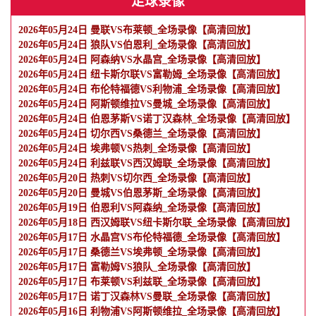
足球录像
2026年05月24日 曼联VS布莱顿_全场录像【高清回放】
2026年05月24日 狼队VS伯恩利_全场录像【高清回放】
2026年05月24日 阿森纳VS水晶宫_全场录像【高清回放】
2026年05月24日 纽卡斯尔联VS富勒姆_全场录像【高清回放】
2026年05月24日 布伦特福德VS利物浦_全场录像【高清回放】
2026年05月24日 阿斯顿维拉VS曼城_全场录像【高清回放】
2026年05月24日 伯恩茅斯VS诺丁汉森林_全场录像【高清回放】
2026年05月24日 切尔西VS桑德兰_全场录像【高清回放】
2026年05月24日 埃弗顿VS热刺_全场录像【高清回放】
2026年05月24日 利兹联VS西汉姆联_全场录像【高清回放】
2026年05月20日 热刺VS切尔西_全场录像【高清回放】
2026年05月20日 曼城VS伯恩茅斯_全场录像【高清回放】
2026年05月19日 伯恩利VS阿森纳_全场录像【高清回放】
2026年05月18日 西汉姆联VS纽卡斯尔联_全场录像【高清回放】
2026年05月17日 水晶宫VS布伦特福德_全场录像【高清回放】
2026年05月17日 桑德兰VS埃弗顿_全场录像【高清回放】
2026年05月17日 富勒姆VS狼队_全场录像【高清回放】
2026年05月17日 布莱顿VS利兹联_全场录像【高清回放】
2026年05月17日 诺丁汉森林VS曼联_全场录像【高清回放】
2026年05月16日 利物浦VS阿斯顿维拉_全场录像【高清回放】