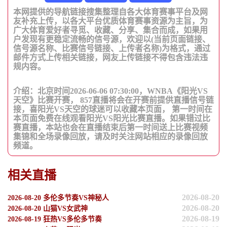
本网提供的导航链接搜集整理自各大体育赛事平台及网
友补充上传，以各大平台优质体育赛事资源为主旨，为
广大体育爱好者寻觅、收藏、分享、集合而成，如果用
户发现有更稳定流畅的信号源，欢迎以(当前页面链接、
信号源名称、比赛信号链接、上传者名称)为格式，通过
邮件方式上传相关链接，网友上传链接不得包含违法违
规内容。
介绍：北京时间2026-06-06 07:30:00，WNBA《阳光VS
天空》比赛开赛， 857直播将会在开赛前提供直播信号链
接，喜阳光VS天空的球迷可以收藏本页面， 第一时间在
本页面免费在线观看阳光VS阳光比赛直播。如果错过比
赛直播，本站也会在直播结束后第一时间送上比赛视频
集锦和全场录像回放，请及时关注网站相应的录像回放
频道。
相关直播
2026-08-20
2026-08-20 多伦多节奏VS神秘人
2026-08-20
2026-08-20 山猫VS女武神
2026-08-19
2026-08-19 狂热VS多伦多节奏