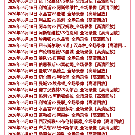
2026年05月17日 诺丁汉森林VS曼联_全场录像【高清回放】
2026年05月16日 利物浦VS阿斯顿维拉_全场录像【高清回放】
2026年05月14日 水晶宫VS曼城_全场录像【高清回放】
2026年05月12日 利兹联VS热刺_全场录像【高清回放】
2026年05月10日 阿森纳VS西汉姆联_全场录像【高清回放】
2026年05月10日 阿斯顿维拉VS伯恩利_全场录像【高清回放】
2026年05月10日 埃弗顿VS水晶宫_全场录像【高清回放】
2026年05月10日 纽卡斯尔联VS诺丁汉森林_全场录像【高清回放】
2026年05月10日 布伦特福德VS曼城_全场录像【高清回放】
2026年05月09日 狼队VS布莱顿_全场录像【高清回放】
2026年05月09日 伯恩茅斯VS富勒姆_全场录像【高清回放】
2026年05月09日 曼联VS桑德兰_全场录像【高清回放】
2026年05月09日 切尔西VS利物浦_全场录像【高清回放】
2026年05月05日 曼城VS埃弗顿_全场录像【高清回放】
2026年05月04日 诺丁汉森林VS切尔西_全场录像【高清回放】
2026年05月04日 热刺VS阿斯顿维拉_全场录像【高清回放】
2026年05月03日 利物浦VS曼联_全场录像【高清回放】
2026年05月03日 水晶宫VS伯恩茅斯_全场录像【高清回放】
2026年05月03日 富勒姆VS阿森纳_全场录像【高清回放】
2026年05月02日 西汉姆联VS布伦特福德_全场录像【高清回放】
2026年05月02日 布莱顿VS纽卡斯尔联_全场录像【高清回放】
2026年05月02日 桑德兰VS狼队_全场录像【高清回放】