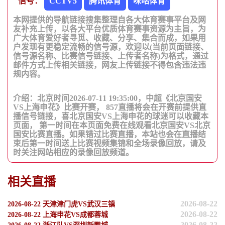
信号：
CCTV5
腾讯体育
咪咕体育
本网提供的导航链接搜集整理自各大体育赛事平台及网
友补充上传，以各大平台优质体育赛事资源为主旨，为
广大体育爱好者寻觅、收藏、分享、集合而成，如果用
户发现有更稳定流畅的信号源，欢迎以(当前页面链接、
信号源名称、比赛信号链接、上传者名称)为格式，通过
邮件方式上传相关链接，网友上传链接不得包含违法违
规内容。
介绍：北京时间2026-07-11 19:35:00，中超《北京国安
VS上海申花》比赛开赛， 857直播将会在开赛前提供直
播信号链接，喜北京国安VS上海申花的球迷可以收藏本
页面， 第一时间在本页面免费在线观看北京国安VS北京
国安比赛直播。如果错过比赛直播，本站也会在直播结
束后第一时间送上比赛视频集锦和全场录像回放，请及
时关注网站相应的录像回放频道。
相关直播
2026-08-22
2026-08-22 天津津门虎VS武汉三镇
2026-08-22
2026-08-22 上海申花VS成都蓉城
2026-08-22