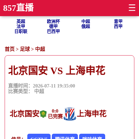
857直播
☰
英超
欧洲杯
中超
意甲
法甲
德甲
俄超
西甲
日职联
巴西甲
首页
>
足球
>
中超
北京国安 VS 上海申花
直播时间：
2026-07-11 19:35:00
比赛类型：
中超
0
:
0
北京国安
上海申花
已完赛