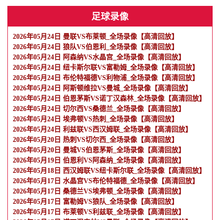
足球录像
2026年05月24日 曼联VS布莱顿_全场录像【高清回放】
2026年05月24日 狼队VS伯恩利_全场录像【高清回放】
2026年05月24日 阿森纳VS水晶宫_全场录像【高清回放】
2026年05月24日 纽卡斯尔联VS富勒姆_全场录像【高清回放】
2026年05月24日 布伦特福德VS利物浦_全场录像【高清回放】
2026年05月24日 阿斯顿维拉VS曼城_全场录像【高清回放】
2026年05月24日 伯恩茅斯VS诺丁汉森林_全场录像【高清回放】
2026年05月24日 切尔西VS桑德兰_全场录像【高清回放】
2026年05月24日 埃弗顿VS热刺_全场录像【高清回放】
2026年05月24日 利兹联VS西汉姆联_全场录像【高清回放】
2026年05月20日 热刺VS切尔西_全场录像【高清回放】
2026年05月20日 曼城VS伯恩茅斯_全场录像【高清回放】
2026年05月19日 伯恩利VS阿森纳_全场录像【高清回放】
2026年05月18日 西汉姆联VS纽卡斯尔联_全场录像【高清回放】
2026年05月17日 水晶宫VS布伦特福德_全场录像【高清回放】
2026年05月17日 桑德兰VS埃弗顿_全场录像【高清回放】
2026年05月17日 富勒姆VS狼队_全场录像【高清回放】
2026年05月17日 布莱顿VS利兹联_全场录像【高清回放】