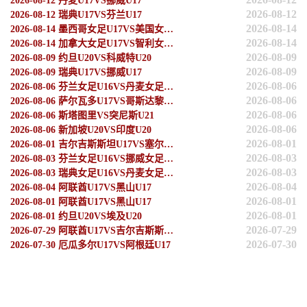
2026-08-12 丹麦U17VS挪威U17
2026-08-12
2026-08-12 瑞典U17VS芬兰U17
2026-08-14
2026-08-14 墨西哥女足U17VS美国女足U17
2026-08-14
2026-08-14 加拿大女足U17VS智利女足U17
2026-08-09
2026-08-09 约旦U20VS科威特U20
2026-08-09
2026-08-09 瑞典U17VS挪威U17
2026-08-06
2026-08-06 芬兰女足U16VS丹麦女足U16
2026-08-06
2026-08-06 萨尔瓦多U17VS哥斯达黎加U17
2026-08-06
2026-08-06 斯塔图里VS突尼斯U21
2026-08-06
2026-08-06 新加坡U20VS印度U20
2026-08-01
2026-08-01 吉尔吉斯斯坦U17VS塞尔维亚U17
2026-08-03
2026-08-03 芬兰女足U16VS挪威女足U16
2026-08-03
2026-08-03 瑞典女足U16VS丹麦女足U16
2026-08-04
2026-08-04 阿联酋U17VS黑山U17
2026-08-01
2026-08-01 阿联酋U17VS黑山U17
2026-08-01
2026-08-01 约旦U20VS埃及U20
2026-07-29
2026-07-29 阿联酋U17VS吉尔吉斯斯坦U17
2026-07-30
2026-07-30 厄瓜多尔U17VS阿根廷U17