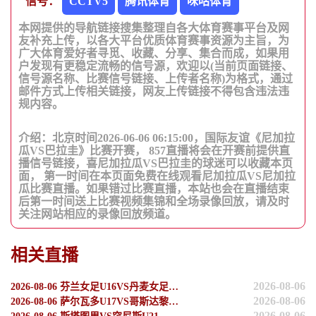
信号：
CCTV5
腾讯体育
咪咕体育
本网提供的导航链接搜集整理自各大体育赛事平台及网
友补充上传，以各大平台优质体育赛事资源为主旨，为
广大体育爱好者寻觅、收藏、分享、集合而成，如果用
户发现有更稳定流畅的信号源，欢迎以(当前页面链接、
信号源名称、比赛信号链接、上传者名称)为格式，通过
邮件方式上传相关链接，网友上传链接不得包含违法违
规内容。
介绍：北京时间2026-06-06 06:15:00，国际友谊《尼加拉
瓜VS巴拉圭》比赛开赛， 857直播将会在开赛前提供直
播信号链接，喜尼加拉瓜VS巴拉圭的球迷可以收藏本页
面， 第一时间在本页面免费在线观看尼加拉瓜VS尼加拉
瓜比赛直播。如果错过比赛直播，本站也会在直播结束
后第一时间送上比赛视频集锦和全场录像回放，请及时
关注网站相应的录像回放频道。
相关直播
2026-08-06
2026-08-06 芬兰女足U16VS丹麦女足U16
2026-08-06
2026-08-06 萨尔瓦多U17VS哥斯达黎加U17
2026-08-06