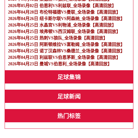
2026年05月02日 伯恩利VS利兹联_全场录像【高清回放】
2026年04月28日 布伦特福德VS曼联_全场录像【高清回放】
2026年04月26日 纽卡斯尔联VS阿森纳_全场录像【高清回放】
2026年04月25日 水晶宫VS利物浦_全场录像【高清回放】
2026年04月25日 埃弗顿VS西汉姆联_全场录像【高清回放】
2026年04月25日 热刺VS狼队_全场录像【高清回放】
2026年04月25日 阿斯顿维拉VS富勒姆_全场录像【高清回放】
2026年04月25日 诺丁汉森林VS桑德兰_全场录像【高清回放】
2026年04月23日 利兹联VS伯恩茅斯_全场录像【高清回放】
2026年04月23日 曼城VS伯恩利_全场录像【高清回放】
足球集锦
足球新闻
热门标签