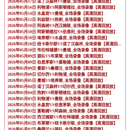
2026年05月17日 诺丁汉森林VS曼联_全场录像【高清回放】
2026年05月16日 利物浦VS阿斯顿维拉_全场录像【高清回放】
2026年05月14日 水晶宫VS曼城_全场录像【高清回放】
2026年05月12日 利兹联VS热刺_全场录像【高清回放】
2026年05月10日 阿森纳VS西汉姆联_全场录像【高清回放】
2026年05月10日 阿斯顿维拉VS伯恩利_全场录像【高清回放】
2026年05月10日 埃弗顿VS水晶宫_全场录像【高清回放】
2026年05月10日 纽卡斯尔联VS诺丁汉森林_全场录像【高清回放】
2026年05月10日 布伦特福德VS曼城_全场录像【高清回放】
2026年05月09日 狼队VS布莱顿_全场录像【高清回放】
2026年05月09日 伯恩茅斯VS富勒姆_全场录像【高清回放】
2026年05月09日 曼联VS桑德兰_全场录像【高清回放】
2026年05月09日 切尔西VS利物浦_全场录像【高清回放】
2026年05月05日 曼城VS埃弗顿_全场录像【高清回放】
2026年05月04日 诺丁汉森林VS切尔西_全场录像【高清回放】
2026年05月04日 热刺VS阿斯顿维拉_全场录像【高清回放】
2026年05月03日 利物浦VS曼联_全场录像【高清回放】
2026年05月03日 水晶宫VS伯恩茅斯_全场录像【高清回放】
2026年05月03日 富勒姆VS阿森纳_全场录像【高清回放】
2026年05月02日 西汉姆联VS布伦特福德_全场录像【高清回放】
2026年05月02日 布莱顿VS纽卡斯尔联_全场录像【高清回放】
2026年05月02日 桑德兰VS狼队_全场录像【高清回放】