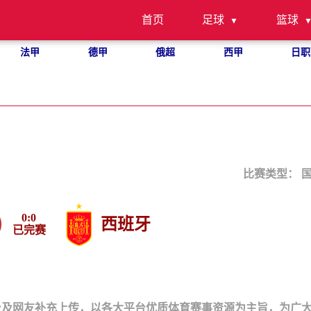
首页
足球
篮球
法甲
德甲
俄超
西甲
日职
比赛类型：
0
:
0
西班牙
已完赛
台及网友补充上传，以各大平台优质体育赛事资源为主旨，为广