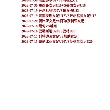
2026-07-30 厄瓜多尔U17VS阿根廷U17
2026-07-30 墨西哥女足U16VS美国女足U16
2026-07-19 萨尔瓦多U20VS帕丘卡U23
2026-07-19 洪都拉斯女足U17VS萨尔瓦多女足U17
2026-07-20 赞比亚女足VS阿尔及利亚女足
2026-07-18 缅甸VS越南
2026-07-16 巴勒斯坦U20VS巴林U20
2026-07-15 科特迪瓦女足VS加纳女足
2026-07-15 哥伦比亚女足U20VS英格兰女足U20