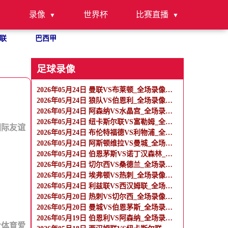
录像
世界杯
比赛直播
联
巴西甲
足球录像
2026年05月24日 曼联VS布莱顿_全场录像【高清回放】
2026年05月24日 狼队VS伯恩利_全场录像【高清回放】
2026年05月24日 阿森纳VS水晶宫_全场录像【高清回放】
2026年05月24日 纽卡斯尔联VS富勒姆_全场录像【高清回放】
国际友谊
2026年05月24日 布伦特福德VS利物浦_全场录像【高清回放】
2026年05月24日 阿斯顿维拉VS曼城_全场录像【高清回放】
2026年05月24日 伯恩茅斯VS诺丁汉森林_全场录像【高清回放】
2026年05月24日 切尔西VS桑德兰_全场录像【高清回放】
2026年05月24日 埃弗顿VS热刺_全场录像【高清回放】
2026年05月24日 利兹联VS西汉姆联_全场录像【高清回放】
2026年05月20日 热刺VS切尔西_全场录像【高清回放】
2026年05月20日 曼城VS伯恩茅斯_全场录像【高清回放】
2026年05月19日 伯恩利VS阿森纳_全场录像【高清回放】
大体育爱