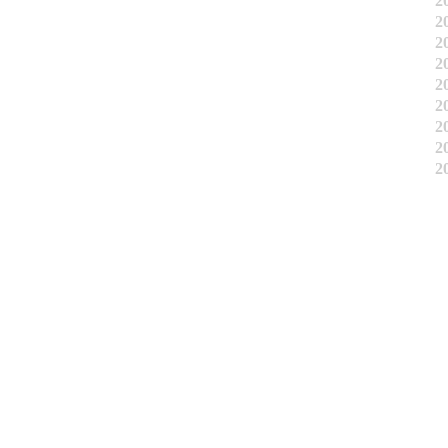
2
2
2
2
2
2
2
2
2