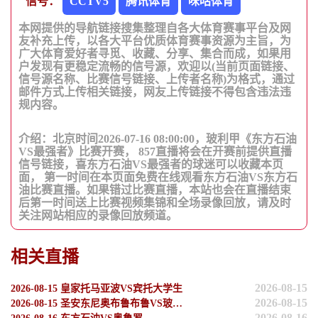
信号：
CCTV5
腾讯体育
咪咕体育
本网提供的导航链接搜集整理自各大体育赛事平台及网
友补充上传，以各大平台优质体育赛事资源为主旨，为
广大体育爱好者寻觅、收藏、分享、集合而成，如果用
户发现有更稳定流畅的信号源，欢迎以(当前页面链接、
信号源名称、比赛信号链接、上传者名称)为格式，通过
邮件方式上传相关链接，网友上传链接不得包含违法违
规内容。
介绍：北京时间2026-07-16 08:00:00，玻利甲《东方石油
VS最强者》比赛开赛， 857直播将会在开赛前提供直播
信号链接，喜东方石油VS最强者的球迷可以收藏本页
面， 第一时间在本页面免费在线观看东方石油VS东方石
油比赛直播。如果错过比赛直播，本站也会在直播结束
后第一时间送上比赛视频集锦和全场录像回放，请及时
关注网站相应的录像回放频道。
相关直播
2026-08-15
2026-08-15 皇家托马亚波VS宾托大学生
2026-08-15
2026-08-15 圣安东尼奥布鲁布鲁VS玻利瓦尔
2026-08-16