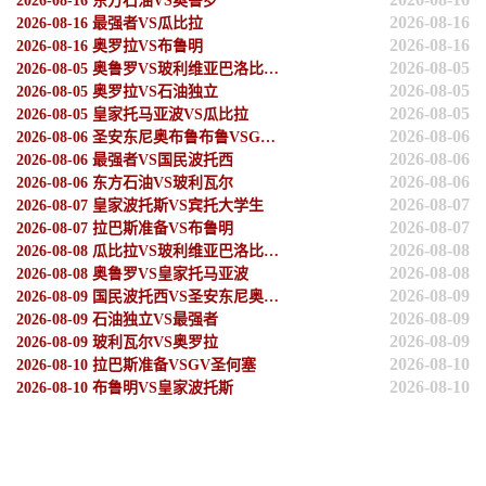
2026-08-16 东方石油VS奥鲁罗
2026-08-16
2026-08-16 最强者VS瓜比拉
2026-08-16
2026-08-16 奥罗拉VS布鲁明
2026-08-05
2026-08-05 奥鲁罗VS玻利维亚巴洛比学院
2026-08-05
2026-08-05 奥罗拉VS石油独立
2026-08-05
2026-08-05 皇家托马亚波VS瓜比拉
2026-08-06
2026-08-06 圣安东尼奥布鲁布鲁VSGV圣何塞
2026-08-06
2026-08-06 最强者VS国民波托西
2026-08-06
2026-08-06 东方石油VS玻利瓦尔
2026-08-07
2026-08-07 皇家波托斯VS宾托大学生
2026-08-07
2026-08-07 拉巴斯准备VS布鲁明
2026-08-08
2026-08-08 瓜比拉VS玻利维亚巴洛比学院
2026-08-08
2026-08-08 奥鲁罗VS皇家托马亚波
2026-08-09
2026-08-09 国民波托西VS圣安东尼奥布鲁布鲁
2026-08-09
2026-08-09 石油独立VS最强者
2026-08-09
2026-08-09 玻利瓦尔VS奥罗拉
2026-08-10
2026-08-10 拉巴斯准备VSGV圣何塞
2026-08-10
2026-08-10 布鲁明VS皇家波托斯