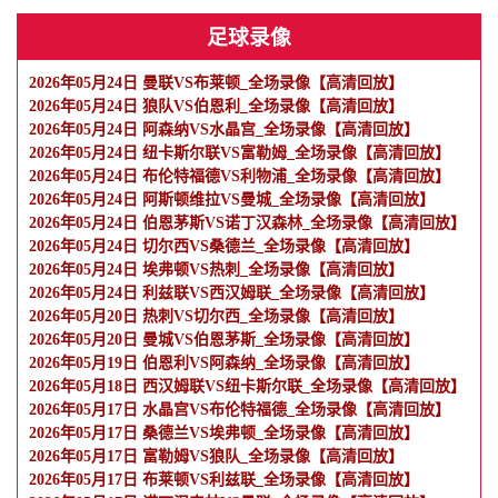
足球录像
2026年05月24日 曼联VS布莱顿_全场录像【高清回放】
2026年05月24日 狼队VS伯恩利_全场录像【高清回放】
2026年05月24日 阿森纳VS水晶宫_全场录像【高清回放】
2026年05月24日 纽卡斯尔联VS富勒姆_全场录像【高清回放】
2026年05月24日 布伦特福德VS利物浦_全场录像【高清回放】
2026年05月24日 阿斯顿维拉VS曼城_全场录像【高清回放】
2026年05月24日 伯恩茅斯VS诺丁汉森林_全场录像【高清回放】
2026年05月24日 切尔西VS桑德兰_全场录像【高清回放】
2026年05月24日 埃弗顿VS热刺_全场录像【高清回放】
2026年05月24日 利兹联VS西汉姆联_全场录像【高清回放】
2026年05月20日 热刺VS切尔西_全场录像【高清回放】
2026年05月20日 曼城VS伯恩茅斯_全场录像【高清回放】
2026年05月19日 伯恩利VS阿森纳_全场录像【高清回放】
2026年05月18日 西汉姆联VS纽卡斯尔联_全场录像【高清回放】
2026年05月17日 水晶宫VS布伦特福德_全场录像【高清回放】
2026年05月17日 桑德兰VS埃弗顿_全场录像【高清回放】
2026年05月17日 富勒姆VS狼队_全场录像【高清回放】
2026年05月17日 布莱顿VS利兹联_全场录像【高清回放】